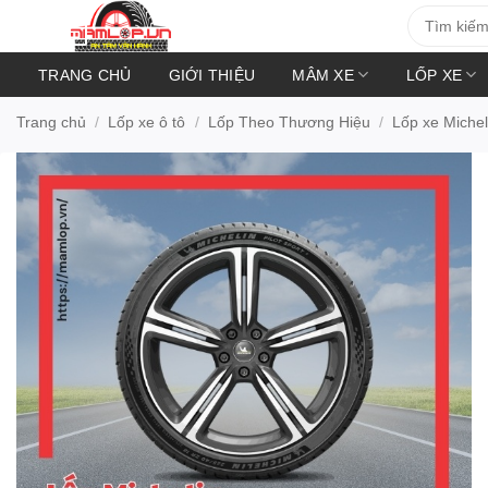
Bỏ
Tìm
kiếm:
qua
nội
TRANG CHỦ
GIỚI THIỆU
MÂM XE
LỐP XE
dung
Trang chủ
/
Lốp xe ô tô
/
Lốp Theo Thương Hiệu
/
Lốp xe Michel