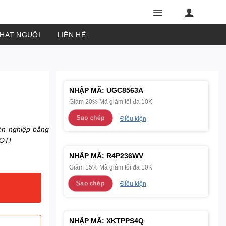
PHẠT NGUỘI
LIÊN HỆ
NHẬP MÃ:
UGC8563A
Giảm 20% Mã giảm tối đa 10K
Sao chép
Điều kiện
ên nghiệp bằng
HOT!
NHẬP MÃ:
R4P236WV
Giảm 15% Mã giảm tối đa 10K
Sao chép
Điều kiện
NHẬP MÃ:
XKTPPS4Q