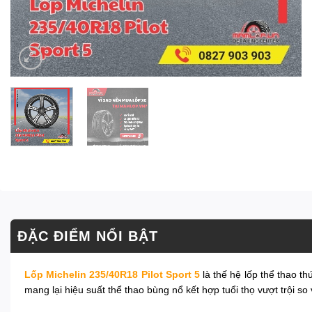
ĐẶC ĐIỂM NỔI BẬT
Lốp Michelin 235/40R18 Pilot Sport 5
là thế hệ lốp thể thao 
mang lại hiệu suất thể thao bùng nổ kết hợp tuổi thọ vượt trội so