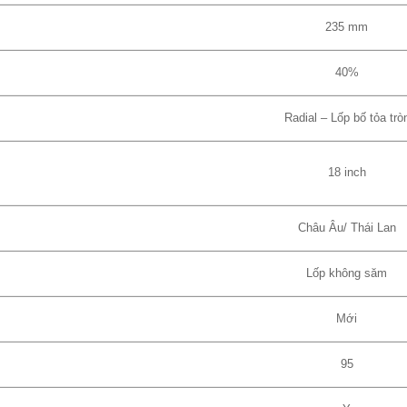
235 mm
40%
Radial – Lốp bố tỏa trò
18 inch
Châu Âu/ Thái Lan
Lốp không săm
Mới
95