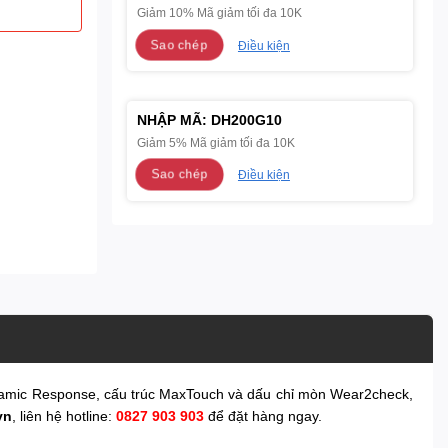
Giảm 10% Mã giảm tối đa 10K
Sao chép
Điều kiện
NHẬP MÃ:
DH200G10
Giảm 5% Mã giảm tối đa 10K
Sao chép
Điều kiện
Dynamic Response, cấu trúc MaxTouch và dấu chỉ mòn Wear2check,
vn
, liên hệ hotline:
0827 903 903
để đặt hàng ngay.