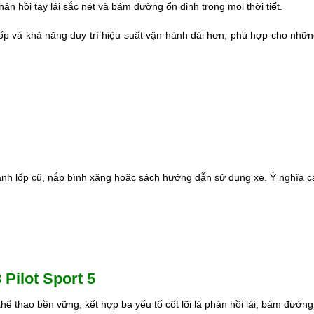
ản hồi tay lái sắc nét và bám đường ổn định trong mọi thời tiết.
 lốp và khả năng duy trì hiệu suất vận hành dài hơn, phù hợp cho nhữn
hành lốp cũ, nắp bình xăng hoặc sách hướng dẫn sử dụng xe. Ý nghĩa cá
 Pilot Sport 5
thể thao bền vững, kết hợp ba yếu tố cốt lõi là phản hồi lái, bám đườn