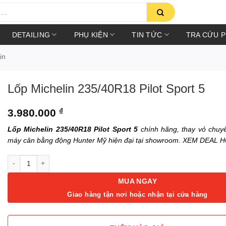
DETAILING
PHỤ KIỆN
TIN TỨC
TRA CỨU 
in
Lốp Michelin 235/40R18 Pilot Sport 5
3.980.000
₫
Lốp Michelin 235/40R18 Pilot Sport 5
chính hãng, thay vỏ chuy
máy cân bằng động Hunter Mỹ hiện đại tại showroom. XEM DEAL 
Lốp Michelin 235/40R18 Pilot Sport 5 số lượng
MUA NGAY
Giao hàng tận nơi hoặc nhận tại cửa hàng