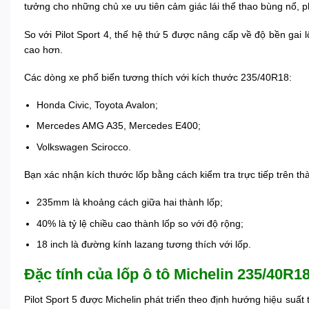
tưởng cho những chủ xe ưu tiên cảm giác lái thể thao bùng nổ, ph
So với Pilot Sport 4, thế hệ thứ 5 được nâng cấp về độ bền gai
cao hơn.
Các dòng xe phổ biến tương thích với kích thước 235/40R18:
Honda Civic, Toyota Avalon;
Mercedes AMG A35, Mercedes E400;
Volkswagen Scirocco.
Bạn xác nhận kích thước lốp bằng cách kiểm tra trực tiếp trên t
235mm là khoảng cách giữa hai thành lốp;
40% là tỷ lệ chiều cao thành lốp so với độ rộng;
18 inch là đường kính lazang tương thích với lốp.
Đặc tính của lốp ô tô Michelin 235/40R18
Pilot Sport 5 được Michelin phát triển theo định hướng hiệu suất 