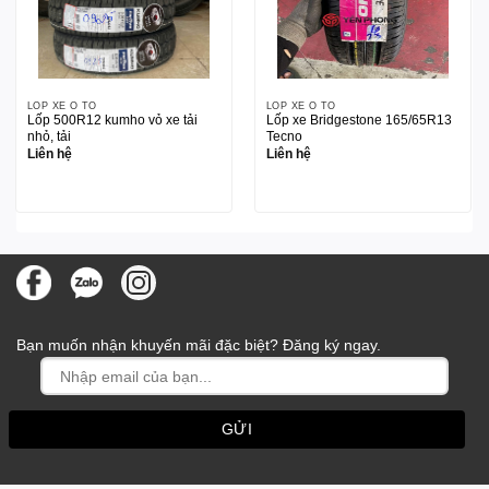
LỐP XE Ô TÔ
LỐP XE Ô TÔ
Lốp 500R12 kumho vỏ xe tải
Lốp xe Bridgestone 165/65R13
nhỏ, tải
Tecno
Liên hệ
Liên hệ
Bạn muốn nhận khuyến mãi đặc biệt? Đăng ký ngay.