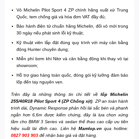
Vỏ Michelin Pilot Sport 4 ZP chính hãng xuất xứ Trung
Quốc, tem chống giả và hóa đơn VAT đầy đủ;
Bảo hành điện tử chuẩn hãng Michelin, đổi vỏ mới trong
30 ngày nếu phát sinh lỗi kỹ thuật;
Kỹ thuật viên lắp đặt đúng quy trình với máy cân bằng
động Hunter chuyên dụng;
Miễn phí bơm khí Nitơ và cân bằng động khi thay vỏ tại
showroom;
Hỗ trợ giao hàng toàn quốc, đóng gói kỹ lưỡng đảm bảo
lốp đến tay nguyên vẹn.
Trên đây là những thông tin chi tiết về
lốp Michelin
255/40R18 Pilot Sport 4 (ZP Chống xịt)
. ZP an toàn hành
trình dài, Dynamic Response phản hồi lái sắc bén và phanh
ngắn hơn 6,6m được kiểm chứng, đây là lựa chọn xứng
tầm cho BMW 3 Series và sedan thể thao cao cấp ưu tiên
hiệu suất lái đỉnh cao. Liên hệ
Mamlop.vn
qua hotline:
0827 903 903
để nhận báo giá và đặt hàng.