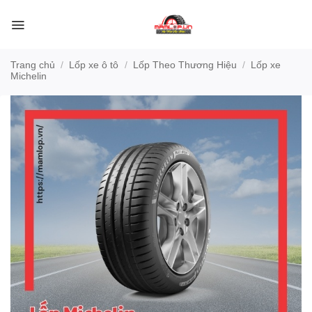
Bỏ
qua
nội
dung
Trang chủ
/
Lốp xe ô tô
/
Lốp Theo Thương Hiệu
/
Lốp xe
Michelin