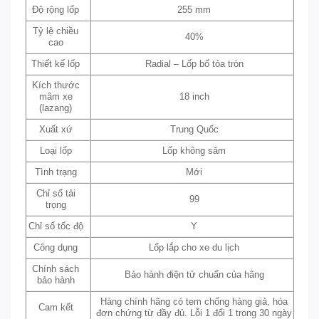
Độ rộng lốp
255 mm
Tỷ lệ chiều
40%
cao
Thiết kế lốp
Radial – Lốp bố tỏa tròn
Kích thước
mâm xe
18 inch
(lazang)
Xuất xứ
Trung Quốc
Loại lốp
Lốp không săm
Tình trạng
Mới
Chỉ số tải
99
trọng
Chỉ số tốc độ
Y
Công dụng
Lốp lắp cho xe du lịch
Chính sách
Bảo hành điện tử chuẩn của hãng
bảo hành
Hàng chính hãng có tem chống hàng giả, hóa
Cam kết
đơn chứng từ đầy đủ. Lỗi 1 đổi 1 trong 30 ngày