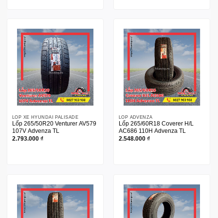
LỐP XE HYUNDAI PALISADE
LỐP ADVENZA
Lốp 265/50R20 Venturer AV579
Lốp 265/60R18 Coverer H/L
107V Advenza TL
AC686 110H Advenza TL
2.793.000
₫
2.548.000
₫