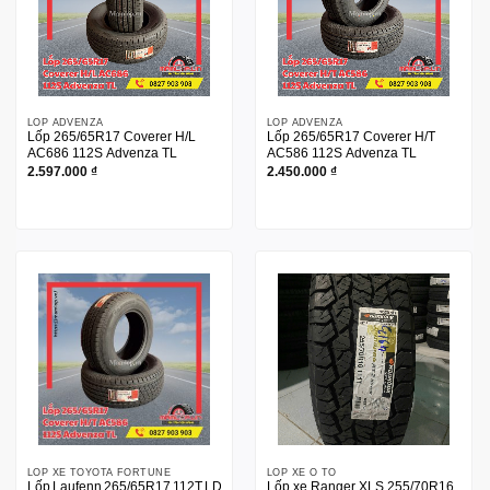
LỐP ADVENZA
LỐP ADVENZA
Lốp 265/65R17 Coverer H/L
Lốp 265/65R17 Coverer H/T
AC686 112S Advenza TL
AC586 112S Advenza TL
2.597.000
₫
2.450.000
₫
LỐP XE TOYOTA FORTUNE
LỐP XE Ô TÔ
Lốp Laufenn 265/65R17 112T LD01 XFITH
Lốp xe Ranger XLS 255/70R16