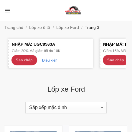
Bỏ
qua
nội
dung
Trang chủ
/
Lốp xe ô tô
/
Lốp xe Ford
/
Trang 3
NHẬP MÃ:
UGC8563A
NHẬP MÃ:
R4
Giảm 20% Mã giảm tối đa 10K
Giảm 15% Mã giảm
Sao chép
Sao chép
Điều kiện
Lốp xe Ford