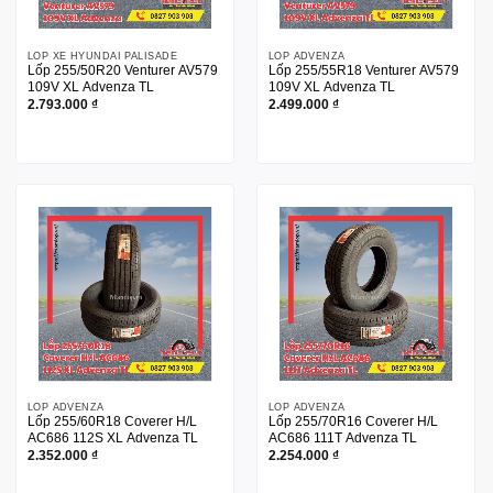
LỐP XE HYUNDAI PALISADE
LỐP ADVENZA
Lốp 255/50R20 Venturer AV579
Lốp 255/55R18 Venturer AV579
109V XL Advenza TL
109V XL Advenza TL
2.793.000
₫
2.499.000
₫
LỐP ADVENZA
LỐP ADVENZA
Lốp 255/60R18 Coverer H/L
Lốp 255/70R16 Coverer H/L
AC686 112S XL Advenza TL
AC686 111T Advenza TL
2.352.000
₫
2.254.000
₫