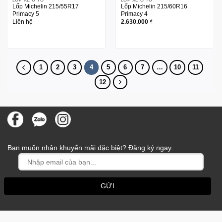
Lốp Michelin 215/55R17
Lốp Michelin 215/60R16
Primacy 5
Primacy 4
Liên hệ
2.630.000
₫
1
2
3
4
5
6
7
…
10
11
12
Bạn muốn nhận khuyến mãi đặc biệt? Đăng ký ngay.