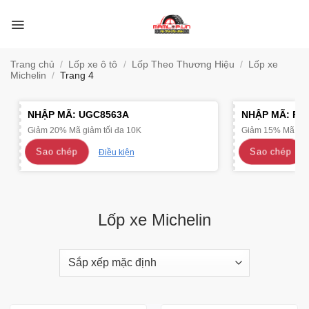
Bỏ
qua
nội
dung
Trang chủ
/
Lốp xe ô tô
/
Lốp Theo Thương Hiệu
/
Lốp xe
Michelin
/
Trang 4
NHẬP MÃ:
UGC8563A
NHẬP MÃ:
R4
Giảm 20% Mã giảm tối đa 10K
Giảm 15% Mã giảm
Sao chép
Sao chép
Điều kiện
Lốp xe Michelin