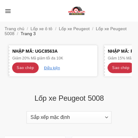
Bỏ
qua
nội
dung
Trang chủ
/
Lốp xe ô tô
/
Lốp xe Peugeot
/
Lốp xe Peugeot
5008
/
Trang 3
NHẬP MÃ:
UGC8563A
NHẬP MÃ:
R4
Giảm 20% Mã giảm tối đa 10K
Giảm 15% Mã giảm
Sao chép
Sao chép
Điều kiện
Lốp xe Peugeot 5008