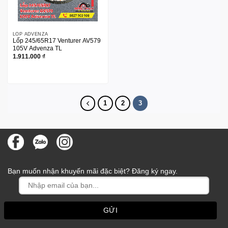
LỐP ADVENZA
Lốp 245/65R17 Venturer AV579
105V Advenza TL
1.911.000
₫
1
2
3
Bạn muốn nhận khuyến mãi đặc biệt? Đăng ký ngay.