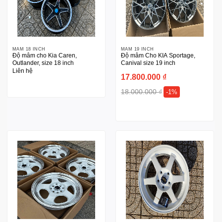
MÂM 18 INCH
MÂM 19 INCH
Độ mâm cho Kia Caren,
Độ mâm Cho KIA Sportage,
Outlander, size 18 inch
Canival size 19 inch
Liên hệ
17.800.000
₫
18.000.000
₫
-1%