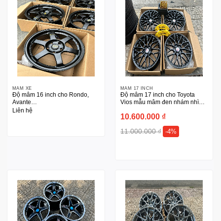
MÂM XE
MÂM 17 INCH
Độ mâm 16 inch cho Rondo,
Độ mâm 17 inch cho Toyota
Avante…
Vios mẫu mâm đen nhám nhìu
nan
Liên hệ
10.600.000
₫
11.000.000
₫
-4%