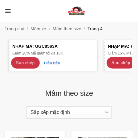
Bỏ
qua
nội
dung
Trang chủ
/
Mâm xe
/
Mâm theo size
/
Trang 4
NHẬP MÃ:
UGC8563A
NHẬP MÃ:
R4
Giảm 20% Mã giảm tối đa 10K
Giảm 15% Mã giảm
Sao chép
Sao chép
Điều kiện
Mâm theo size