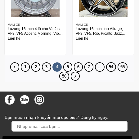
MÂM XE
MÂM XE
Lazang 16 inch 4 lỗ cho Vinfast
Lazang 16 inch cho Attrage,
VF3, VF5 Accent, Morning, Vios,
VF3, VF5, Rio, Picalto, Jazz,
Rio, Ciaz, Swift màu bạc Silver
Mazda2, Swith
Liên hệ
Liên hệ
1
2
3
4
5
6
7
…
54
55
56
Bạn muốn nhận khuyến mãi đặc biệt? Đăng ký ngay.