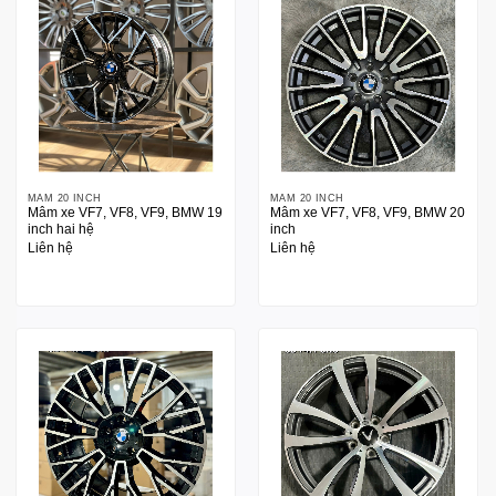
MÂM 20 INCH
MÂM 20 INCH
Mâm xe VF7, VF8, VF9, BMW 19
Mâm xe VF7, VF8, VF9, BMW 20
inch hai hệ
inch
Liên hệ
Liên hệ