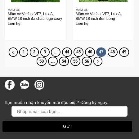
MÂM XE
MÂM XE
Mâm xe Vinfast VF7, Lux A,
Mâm xe Vinfast VF7, Lux A,
BMW 18 inch đa chấu logo xoay
BMW 18 inch đen bóng
Liên hệ
Liên hệ
1
2
3
…
44
45
46
47
48
49
50
…
54
55
56
Bạn muốn nhận khuyến mãi đặc biệt? Đăng ký ngay.