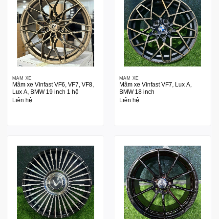
MÂM XE
MÂM XE
Mâm xe Vinfast VF6, VF7, VF8,
Mâm xe Vinfast VF7, Lux A,
Lux A, BMW 19 inch 1 hệ
BMW 18 inch
Liên hệ
Liên hệ