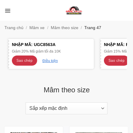
Bỏ
qua
nội
dung
Trang chủ
/
Mâm xe
/
Mâm theo size
/
Trang 47
NHẬP MÃ:
UGC8563A
NHẬP MÃ:
R4
Giảm 20% Mã giảm tối đa 10K
Giảm 15% Mã giảm
Sao chép
Sao chép
Điều kiện
Mâm theo size