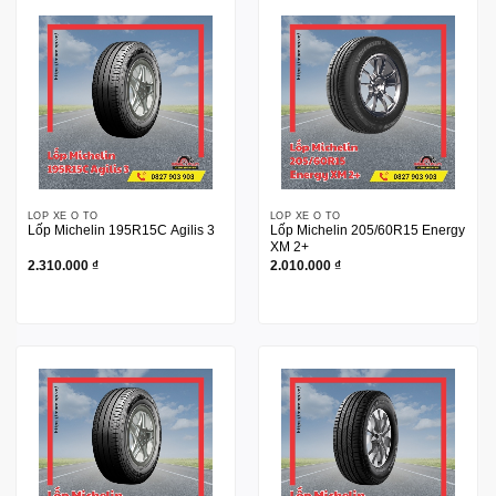
LỐP XE Ô TÔ
LỐP XE Ô TÔ
Lốp Michelin 195R15C Agilis 3
Lốp Michelin 205/60R15 Energy
XM 2+
2.310.000
₫
2.010.000
₫