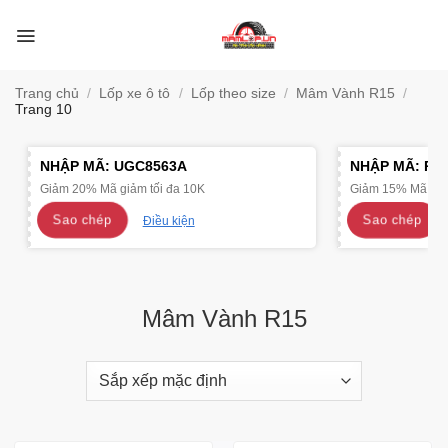
Bỏ
qua
nội
dung
Trang chủ
/
Lốp xe ô tô
/
Lốp theo size
/
Mâm Vành R15
/
Trang 10
NHẬP MÃ:
UGC8563A
NHẬP MÃ:
R4
Giảm 20% Mã giảm tối đa 10K
Giảm 15% Mã giảm
Sao chép
Sao chép
Điều kiện
Mâm Vành R15