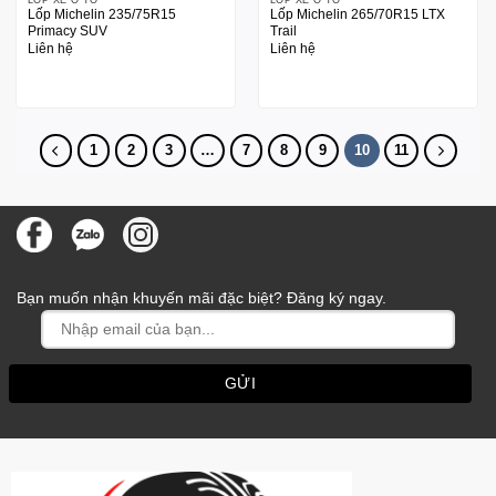
Lốp Michelin 235/75R15
Lốp Michelin 265/70R15 LTX
Primacy SUV
Trail
Liên hệ
Liên hệ
1
2
3
…
7
8
9
10
11
Bạn muốn nhận khuyến mãi đặc biệt? Đăng ký ngay.