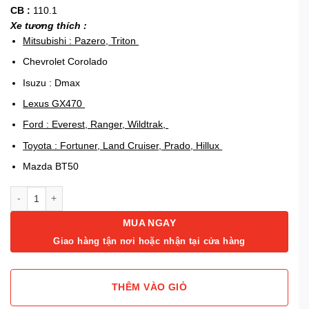
CB :
110.1
Xe tương thích :
Mitsubishi : Pazero, Triton
Chevrolet Corolado
Isuzu : Dmax
Lexus GX470
Ford
: Everest, Ranger, Wildtrak,
Toyota : Fortuner, Land Cruiser, Prado, Hillux
Mazda BT50
Mâm xe bán tải Ford Ranger 16 inch màu đỏ số lượng
MUA NGAY
Giao hàng tận nơi hoặc nhận tại cửa hàng
THÊM VÀO GIỎ