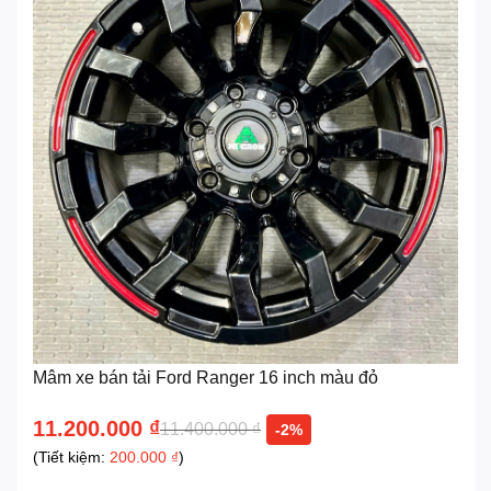
Mâm xe bán tải Ford Ranger 16 inch màu đỏ
11.200.000
₫
11.400.000
₫
-2%
(Tiết kiệm:
200.000
₫
)