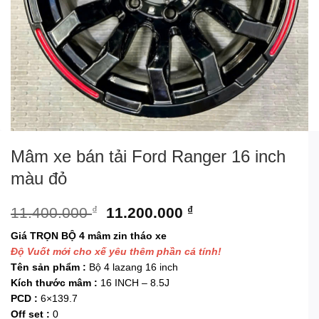
Mâm xe bán tải Ford Ranger 16 inch
màu đỏ
Giá
Giá
11.400.000
₫
11.200.000
₫
gốc
hiện
Giá TRỌN BỘ 4 mâm zin tháo xe
là:
tại
Độ Vuốt mới cho xế yêu thêm phần cá tính!
11.400.000 ₫.
là:
Tên sản phẩm :
Bộ 4 lazang 16 inch
11.200.000 ₫.
Kích thước mâm :
16 INCH – 8.5J
PCD :
6×139.7
Off set :
0