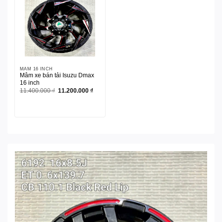
MÂM 16 INCH
Mâm xe bán tải Isuzu Dmax
16 inch
Giá
Giá
11.400.000
₫
11.200.000
₫
gốc
hiện
là:
tại
11.400.000 ₫.
là:
11.200.000 ₫.