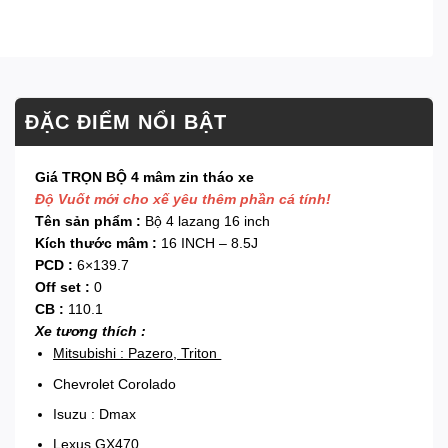
ĐẶC ĐIỂM NỔI BẬT
Giá TRỌN BỘ 4 mâm zin tháo xe
Độ Vuốt mới cho xế yêu thêm phần cá tính!
Tên sản phẩm :
Bộ 4 lazang 16 inch
Kích thước mâm :
16 INCH – 8.5J
PCD :
6×139.7
Off set :
0
CB :
110.1
Xe tương thích :
Mitsubishi : Pazero, Triton
Chevrolet Corolado
Isuzu : Dmax
Lexus GX470