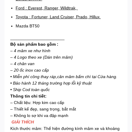
Ford
: Everest, Ranger, Wildtrak,
Toyota : Fortuner, Land Cruiser, Prado, Hillux
Mazda BT50
_______________________
Bộ sản phẩm bao gồm :
–
4 mâm xe như hình
– 4 Logo theo xe (Dán trên mâm)
– 4 chân van
– 20 ốc inox cao cấp
• Miễn phí công thay ráp,cân mâm bấm chì tại Cửa hàng.
• Bảo hành 12 tháng trường hợp lỗi kỹ thuật
• Ship Cod toàn quốc
Thông tin chi tiết:
– Chất liệu: Hợp kim cao cấp
– Thiết kế đẹp, sang trọng, bắt mắt
– Không lo sợ khi va đập mạnh
GIẢI THÍCH
Kích thước mâm: Thể hiện đường kính mâm xe và khoảng