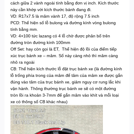
cách giữa 2 vành ngoài tính bằng đơn vị inch. Kích thước
này cần khớp với kích thước bánh đang đi.
VD: R17x7.5 là mâm vành 17, độ rộng 7.5 inch
PCD: Thể hiện số lỗ bulong và đường kính vòng bulong
tính bằng mm.
VD: 4×100 tức lazang có 4 lỗ chờ được phân bố trên
đường tròn đường kính 100mm
Off Set: hay còn gọi là ET, Thể hiện độ lồi của điểm tiếp
xúc trục bánh xe – mâm. Số này càng nhỏ thì mâm càng
nhô ra ngoài
CB: Thể hiện kích thước lỗ đặt trục bánh xe (là đường kính
lỗ trống phía trong của mâm để tâm của mâm xe được gắn
đúng vào tâm của trục bánh xe, giảm nguy cơ rung lắc khi
vận hành. Thông thường trục bánh xe sẽ có một đường
tròn lồi ra khoản 3-7mm để gắn mâm vào khít và mỗi loại
xe có thông số CB khác nhau)