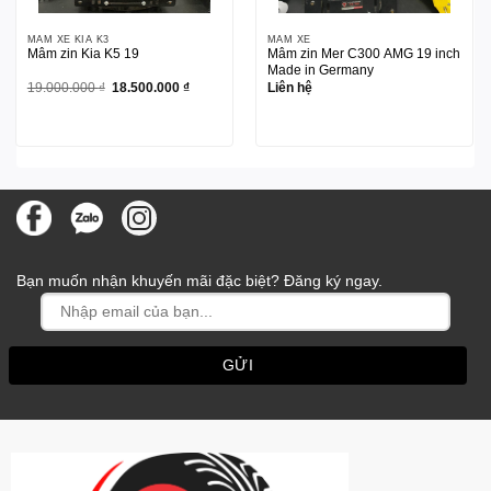
MÂM XE KIA K3
MÂM XE
Mâm zin Kia K5 19
Mâm zin Mer C300 AMG 19 inch
Made in Germany
Giá
Giá
19.000.000
₫
18.500.000
₫
Liên hệ
gốc
hiện
là:
tại
19.000.000 ₫.
là:
18.500.000 ₫.
Bạn muốn nhận khuyến mãi đặc biệt? Đăng ký ngay.