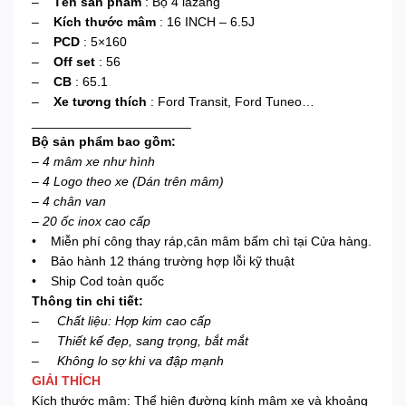
–
Tên sản phẩm
: Bộ 4 lazang
–
Kích thước mâm
: 16 INCH – 6.5J
–
PCD
: 5×160
–
Off set
: 56
–
CB
: 65.1
–
Xe tương thích
: Ford Transit, Ford Tuneo…
______________________
Bộ sản phẩm bao gồm:
– 4 mâm xe như hình
– 4 Logo theo xe (Dán trên mâm)
– 4 chân van
– 20 ốc inox cao cấp
• Miễn phí công thay ráp,cân mâm bấm chì tại Cửa hàng.
• Bảo hành 12 tháng trường hợp lỗi kỹ thuật
• Ship Cod toàn quốc
Thông tin chi tiết:
– Chất liệu: Hợp kim cao cấp
– Thiết kế đẹp, sang trọng, bắt mắt
– Không lo sợ khi va đập mạnh
GIẢI THÍCH
Kích thước mâm: Thể hiện đường kính mâm xe và khoảng