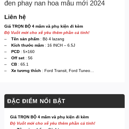
đen phay nan hoa mẫu mới 2024
Liên hệ
Giá TRỌN BỘ 4 mâm và phụ kiện đi kèm
Độ Vuốt mới cho xế yêu thêm phần cá tính!
–
Tên sản phẩm
: Bộ 4 lazang
–
Kích thước mâm
: 16 INCH – 6.5J
–
PCD
: 5×160
–
Off set
: 56
–
CB
: 65.1
–
Xe tương thích
: Ford Transit, Ford Tuneo…
ĐẶC ĐIỂM NỔI BẬT
Giá TRỌN BỘ 4 mâm và phụ kiện đi kèm
Độ Vuốt mới cho xế yêu thêm phần cá tính!