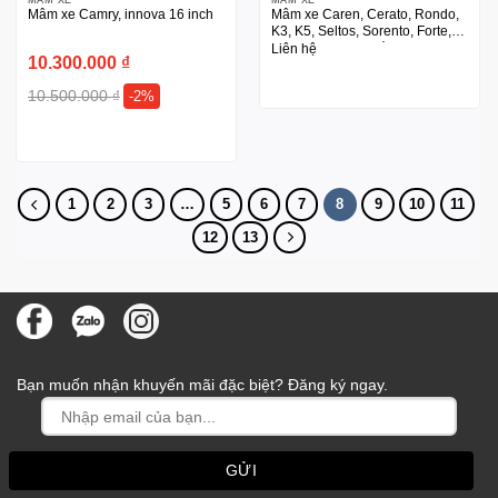
Mâm xe Camry, innova 16 inch
Mâm xe Caren, Cerato, Rondo,
K3, K5, Seltos, Sorento, Forte,
Lexus made in Thái Lan 17 inch
Liên hệ
10.300.000
₫
10.500.000
₫
-2%
1
2
3
…
5
6
7
8
9
10
11
12
13
Bạn muốn nhận khuyến mãi đặc biệt? Đăng ký ngay.