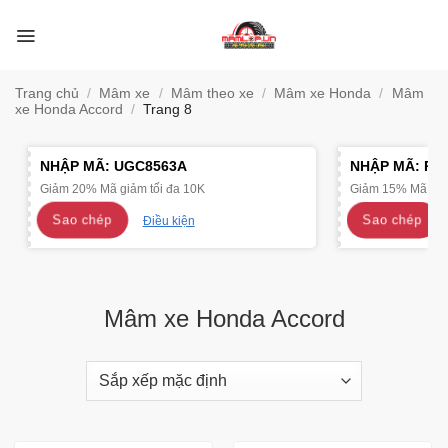
Bỏ
qua
nội
dung
Trang chủ
/
Mâm xe
/
Mâm theo xe
/
Mâm xe Honda
/
Mâm
xe Honda Accord
/
Trang 8
NHẬP MÃ:
UGC8563A
NHẬP MÃ:
R4
Giảm 20% Mã giảm tối đa 10K
Giảm 15% Mã giảm
Sao chép
Sao chép
Điều kiện
Mâm xe Honda Accord