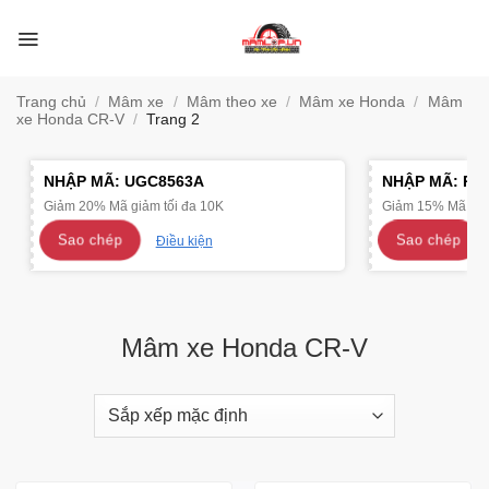
Bỏ
qua
nội
dung
Trang chủ
/
Mâm xe
/
Mâm theo xe
/
Mâm xe Honda
/
Mâm
xe Honda CR-V
/
Trang 2
NHẬP MÃ:
UGC8563A
NHẬP MÃ:
R4
Giảm 20% Mã giảm tối đa 10K
Giảm 15% Mã giảm
Sao chép
Sao chép
Điều kiện
Mâm xe Honda CR-V