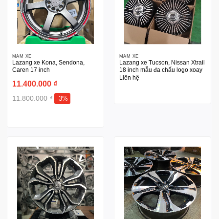
MÂM XE
MÂM XE
Lazang xe Kona, Sendona,
Lazang xe Tucson, Nissan Xtrail
Caren 17 inch
18 inch mẫu đa chấu logo xoay
Liên hệ
11.400.000
₫
11.800.000
₫
-3%