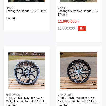
MÂM XE
MÂM XE
Lazang zin Honda CRV 18 inch
Lazang zin tháo xe Honda CRV
17 inch
Liên hệ
11.000.000
₫
12.000.000
₫
-8%
MÂM 19 INCH
MÂM 19 INCH
m xe Canival, Mazda 6, CX5,
m xe Canival, Mazda 6, CX5,
Cx8, Mazda6, Sorento 19 inch
Cx8, Mazda6, Sorento 19 inch
hãng Lenso Thái Lan
hãng Lenso Thái Lan (Sao
Liên hệ
Liên hệ