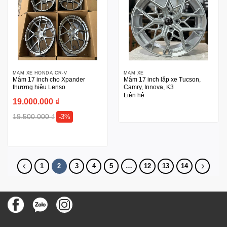
MÂM XE HONDA CR-V
MÂM XE
Mâm 17 inch cho Xpander
Mâm 17 inch lắp xe Tucson,
thương hiệu Lenso
Camry, Innova, K3
Liên hệ
19.000.000
₫
19.500.000
₫
-3%
1
2
3
4
5
…
12
13
14