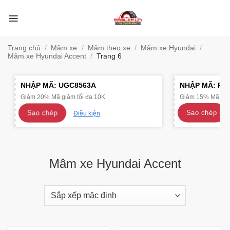
Bỏ
qua
nội
dung
Trang chủ
/
Mâm xe
/
Mâm theo xe
/
Mâm xe Hyundai
/
Mâm xe Hyundai Accent
/
Trang 6
NHẬP MÃ:
UGC8563A
NHẬP MÃ:
R4
Giảm 20% Mã giảm tối đa 10K
Giảm 15% Mã giảm
Sao chép
Sao chép
Điều kiện
Mâm xe Hyundai Accent