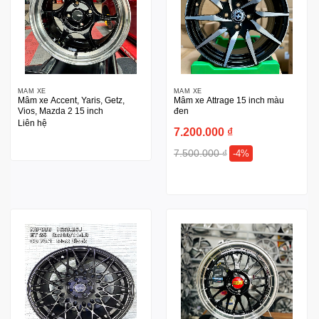
MÂM XE
MÂM XE
Mâm xe Accent, Yaris, Getz,
Mâm xe Attrage 15 inch màu
Vios, Mazda 2 15 inch
đen
Liên hệ
7.200.000
₫
7.500.000
₫
-4%