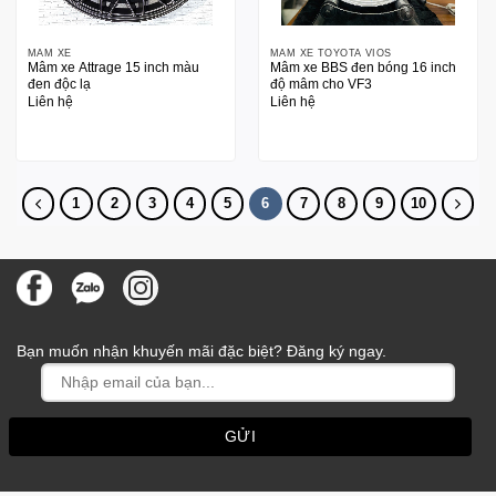
MÂM XE
MÂM XE TOYOTA VIOS
Mâm xe Attrage 15 inch màu
Mâm xe BBS đen bóng 16 inch
đen độc lạ
độ mâm cho VF3
Liên hệ
Liên hệ
1
2
3
4
5
6
7
8
9
10
Bạn muốn nhận khuyến mãi đặc biệt? Đăng ký ngay.