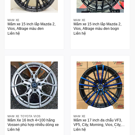
MÂM XE
MÂM XE
Mâm xe 15 inch lắp Mazda 2,
Mâm xe 15 inch lắp Mazda 2,
Vios, Attrage màu đen
Vios, Attrage màu đen bogn
Liên hệ
Liên hệ
MÂM XE TOYOTA VIOS
MÂM XE
Mâm Xe 16 Inch 4×100 hãng
Mâm xe 17 inch đa chấu VF3,
Vossen phù hợp nhiều dòng xe
VF5, City, Morning, Vios, City,
Accent 17 inch thương hiệu
Liên hệ
Liên hệ
SSW