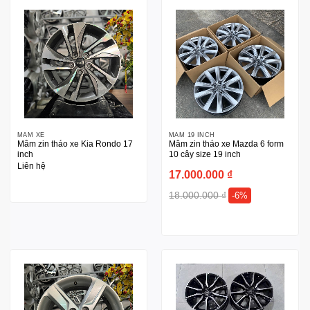
MÂM XE
MÂM 19 INCH
Mâm zin tháo xe Kia Rondo 17
Mâm zin tháo xe Mazda 6 form
inch
10 cây size 19 inch
Liên hệ
17.000.000
₫
18.000.000
₫
-6%