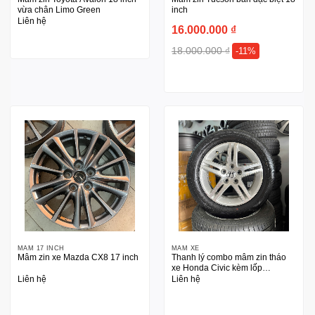
vừa chân Limo Green
inch
Liên hệ
16.000.000
₫
18.000.000
₫
-11%
MÂM 17 INCH
MÂM XE
Mâm zin xe Mazda CX8 17 inch
Thanh lý combo mâm zin tháo
xe Honda Civic kèm lốp
215/55R16 Maxxit
Liên hệ
Liên hệ