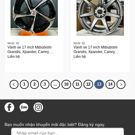
MÂM XE
MÂM XE
Vành xe 17 inch Mitsubishi
Vành xe 17 inch Mitsubishi
Grandis, Xpander, Camry,
Grandis, Xpander, Camry,
Innova
Innova
Liên hệ
Liên hệ
1
2
3
…
10
11
12
13
14
Bạn muốn nhận khuyến mãi đặc biệt? Đăng ký ngay.