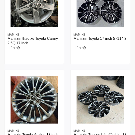
MÂM XE
MÂM XE
Mâm zin tháo xe Toyota Camry
Mâm zin Toyota 17 inch 5×114.3
2.5Q 17 inch
Liên hệ
Liên hệ
MÂM XE
MÂM XE
Mâm zin Toyota Avalon 18 inch
Mâm zin Tucson bản đặc biệt 18