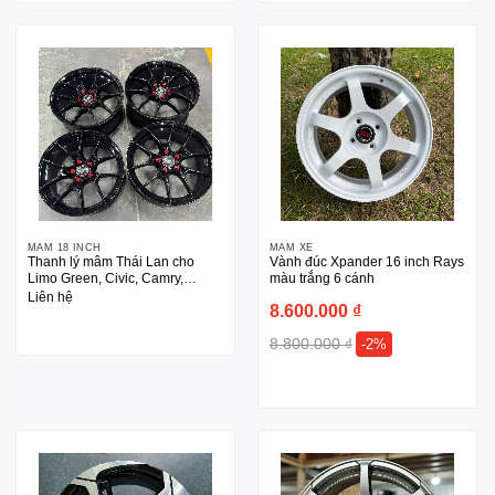
MÂM 18 INCH
MÂM XE
Thanh lý mâm Thái Lan cho
Vành đúc Xpander 16 inch Rays
Limo Green, Civic, Camry,
màu trắng 6 cánh
Mazda, Tucson size 18 inch
Liên hệ
8.600.000
₫
8.800.000
₫
-2%