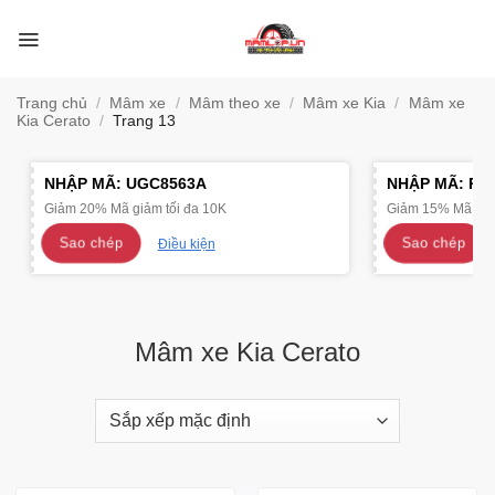
Bỏ
qua
nội
dung
Trang chủ
/
Mâm xe
/
Mâm theo xe
/
Mâm xe Kia
/
Mâm xe
Kia Cerato
/
Trang 13
NHẬP MÃ:
UGC8563A
NHẬP MÃ:
R4
Giảm 20% Mã giảm tối đa 10K
Giảm 15% Mã giảm
Sao chép
Sao chép
Điều kiện
Mâm xe Kia Cerato