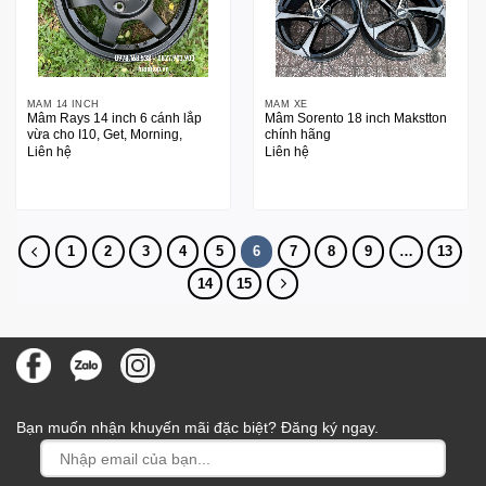
MÂM 14 INCH
MÂM XE
Mâm Rays 14 inch 6 cánh lắp
Mâm Sorento 18 inch Makstton
vừa cho I10, Get, Morning,
chính hãng
Liên hệ
Liên hệ
1
2
3
4
5
6
7
8
9
…
13
14
15
Bạn muốn nhận khuyến mãi đặc biệt? Đăng ký ngay.