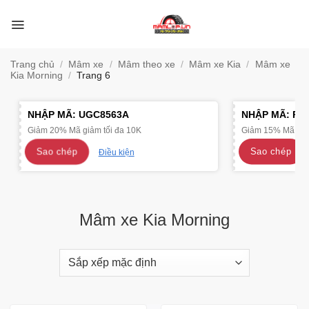
Bỏ
qua
nội
dung
Trang chủ
/
Mâm xe
/
Mâm theo xe
/
Mâm xe Kia
/
Mâm xe
Kia Morning
/
Trang 6
NHẬP MÃ:
UGC8563A
NHẬP MÃ:
R4
Giảm 20% Mã giảm tối đa 10K
Giảm 15% Mã giảm
Sao chép
Sao chép
Điều kiện
Mâm xe Kia Morning