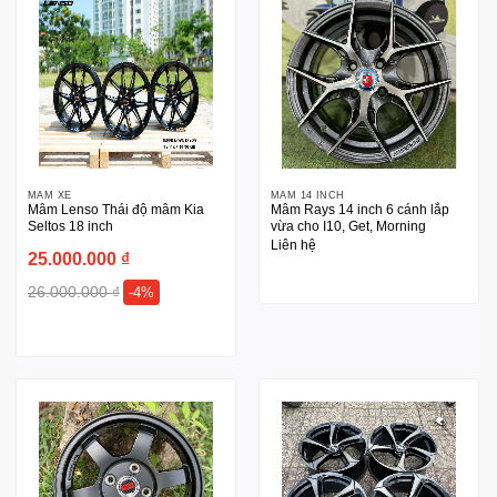
MÂM XE
MÂM 14 INCH
Mâm Lenso Thái độ mâm Kia
Mâm Rays 14 inch 6 cánh lắp
Seltos 18 inch
vừa cho I10, Get, Morning
Liên hệ
25.000.000
₫
26.000.000
₫
-4%