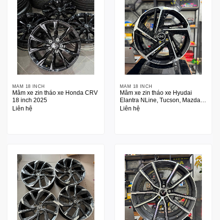
MÂM 18 INCH
MÂM 18 INCH
Mâm xe zin tháo xe Honda CRV
Mâm xe zin tháo xe Hyudai
18 inch 2025
Elantra NLine, Tucson, Mazda,
Kia …
Liên hệ
Liên hệ