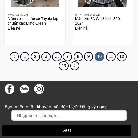
MÂM 18 INCH
MÂM THEO SIZE
Mâm xe zin tháo xe Toyota lắp
Mâm zin BMW 18 inch 320i
chuẩn cho Limo Green
2024
Liên hệ
Liên hệ
1
2
3
…
7
8
9
10
11
12
13
Bạn muốn nhận khuyến mãi đặc biệt? Đăng ký ngay.