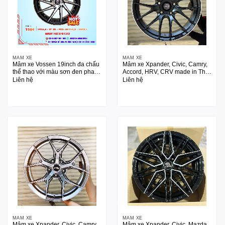
MÂM XE
MÂM XE
Mâm xe Vossen 19inch đa chấu
Mâm xe Xpander, Civic, Camry,
thể thao với màu sơn đen phay
Accord, HRV, CRV made in Thái
CNC
Lan 17 inch
Liên hệ
Liên hệ
MÂM XE
MÂM XE
Mâm xe Xpander, Civic, Camry,
Mâm xe Xpander, Civic, Mazda