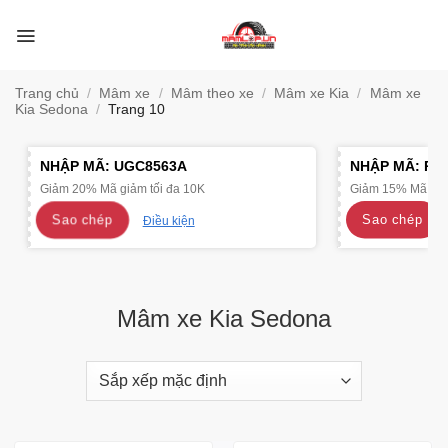
Bỏ
qua
nội
dung
Trang chủ
/
Mâm xe
/
Mâm theo xe
/
Mâm xe Kia
/
Mâm xe
Kia Sedona
/
Trang 10
NHẬP MÃ:
UGC8563A
NHẬP MÃ:
R4
Giảm 20% Mã giảm tối đa 10K
Giảm 15% Mã giảm
Sao chép
Sao chép
Điều kiện
Mâm xe Kia Sedona