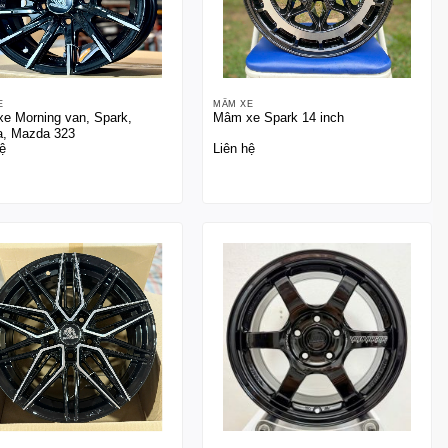
E
MÂM XE
e Morning van, Spark,
Mâm xe Spark 14 inch
a, Mazda 323
ệ
Liên hệ