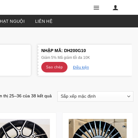
PHẠT NGUỘI
LIÊN HỆ
NHẬP MÃ:
DH200G10
Giảm 5% Mã giảm tối đa 10K
Sao chép
Điều kiện
n thị 25–36 của 38 kết quả