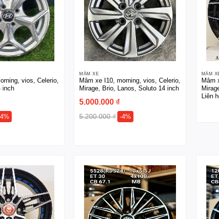
MÂM XE
MÂM X
rning, vios, Celerio,
Mâm xe I10, morning, vios, Celerio,
Mâm xe
 inch
Mirage, Brio, Lanos, Soluto 14 inch
Mirage
Liên h
5.000.000
₫
5.200.000
₫
-4%
-4%