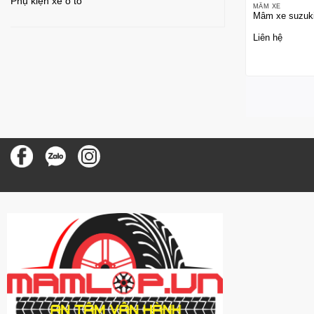
Phụ kiện xe ô tô
MÂM XE
Mâm xe suzuki
Liên hệ