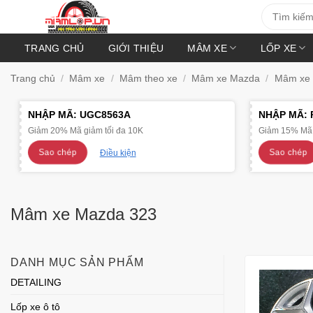
Bỏ
Tìm
kiếm:
qua
nội
TRANG CHỦ
GIỚI THIỆU
MÂM XE
LỐP XE
dung
Trang chủ
/
Mâm xe
/
Mâm theo xe
/
Mâm xe Mazda
/
Mâm xe 
NHẬP MÃ:
UGC8563A
NHẬP MÃ:
Giảm 20% Mã giảm tối đa 10K
Giảm 15% Mã 
Sao chép
Sao chép
Điều kiện
Mâm xe Mazda 323
DANH MỤC SẢN PHẨM
DETAILING
Lốp xe ô tô