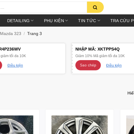
DETAILING
PHỤ KIỆN
TIN TỨC
TRA CỨU 
Mazda 323
/
Trang 3
R4P236WV
NHẬP MÃ:
XKTPPS4Q
giảm tối đa 10K
Giảm 10% Mã giảm tối đa 10K
Sao chép
Điều kiện
Điều kiện
Hiể