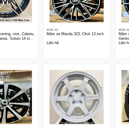
MÂM XE
MÂM X
rning, vios, Celerio,
Mâm xe Mazda 323, Click 13 inch
Mâm x
Lanos, Soluto 14 inch
Gentr
Liên hệ
Liên h