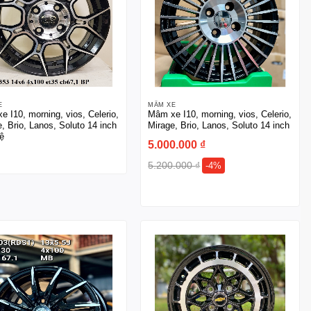
E
MÂM XE
 I10, morning, vios, Celerio,
Mâm xe I10, morning, vios, Celerio,
, Brio, Lanos, Soluto 14 inch
Mirage, Brio, Lanos, Soluto 14 inch
ệ
5.000.000
₫
5.200.000
₫
-4%