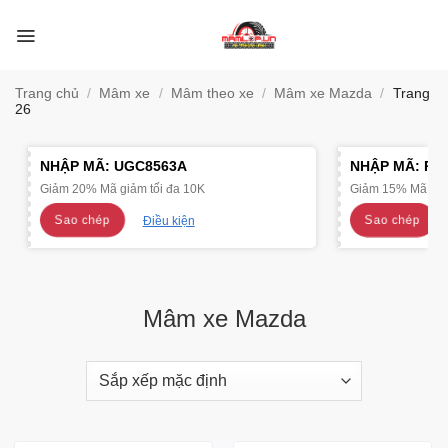
Bỏ
qua
nội
dung
Trang chủ
/
Mâm xe
/
Mâm theo xe
/
Mâm xe Mazda
/
Trang
26
NHẬP MÃ:
UGC8563A
NHẬP MÃ:
R4
Giảm 20% Mã giảm tối đa 10K
Giảm 15% Mã giảm
Sao chép
Sao chép
Điều kiện
Mâm xe Mazda