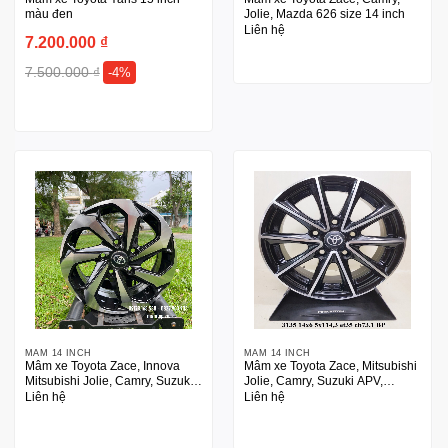
màu đen
Jolie, Mazda 626 size 14 inch
Liên hệ
7.200.000
₫
7.500.000
₫
-4%
MÂM 14 INCH
MÂM 14 INCH
Mâm xe Toyota Zace, Innova
Mâm xe Toyota Zace, Mitsubishi
Mitsubishi Jolie, Camry, Suzuki
Jolie, Camry, Suzuki APV,
APV, Mazda 626
Mazda 626 14 inch
Liên hệ
Liên hệ