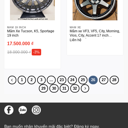
MÂM 19 INCH
MÂM XE
Mâm Xe Tucson, K5, Sportage
Mâm xe VF3, VF5, City, Morning,
19 inch
Vios, City, Accent 17 inch
thương hiệu SSW Thái
Liên hệ
17.500.000
₫
18.000.000
₫
-3%
1
2
3
…
23
24
25
26
27
28
29
30
31
32
Bạn muốn nhận khuyến mãi đặc biệt? Đăng ký ngay.