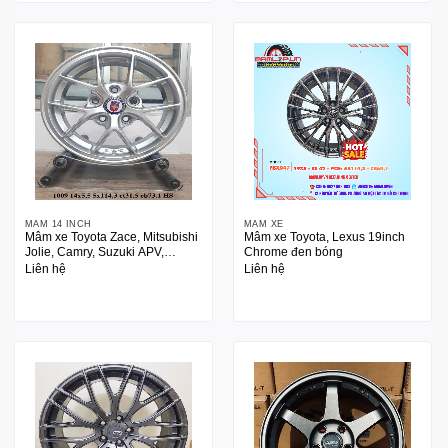
MÂM 14 INCH
MÂM XE
Mâm xe Toyota Zace, Mitsubishi
Mâm xe Toyota, Lexus 19inch
Jolie, Camry, Suzuki APV,
Chrome đen bóng
Mazda 626 14 inch
Liên hệ
Liên hệ