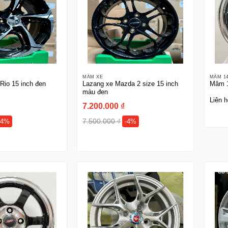
MÂM XE
MÂM 1
Rio 15 inch đen
Lazang xe Mazda 2 size 15 inch
Mâm 1
màu đen
Liên h
7.200.000
₫
7.500.000
₫
-4%
-4%