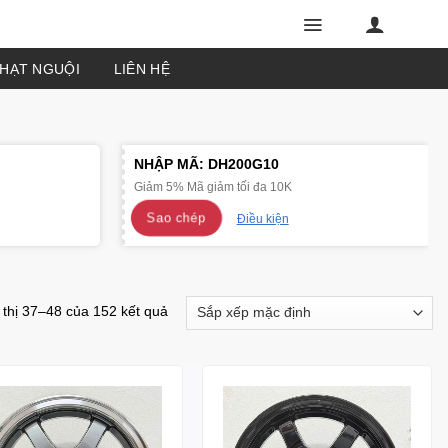
PHẠT NGUỘI
LIÊN HỆ
NHẬP MÃ:
DH200G10
Giảm 5% Mã giảm tối đa 10K
Sao chép
Điều kiện
 thị 37–48 của 152 kết quả