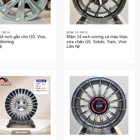
4 INCH
MÂM 14 INCH
4 inch gắn cho I10, Vios,
Mâm 14 inch xương cá màu titan,
 Morning
vừa chân i10, Sotulo, Yaris, Vios
ệ
Liên hệ