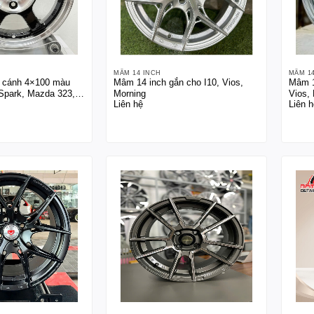
MÂM 14 INCH
MÂM 1
 cánh 4×100 màu
Mâm 14 inch gắn cho I10, Vios,
Mâm 1
Spark, Mazda 323,
Morning
Vios,
Liên hệ
Liên h