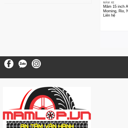
MÂM XE
Mâm 15 inch At
Morning, Rio, 
Liên hệ
Picalto