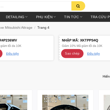
DETAILING
PHỤ KIỆN
TIN TỨC
TRA CỨU 
e Mitsubishi Attrage
/
Trang 4
R4P236WV
NHẬP MÃ:
XKTPPS4Q
giảm tối đa 10K
Giảm 10% Mã giảm tối đa 10K
Sao chép
Điều kiện
Điều kiện
Hiển