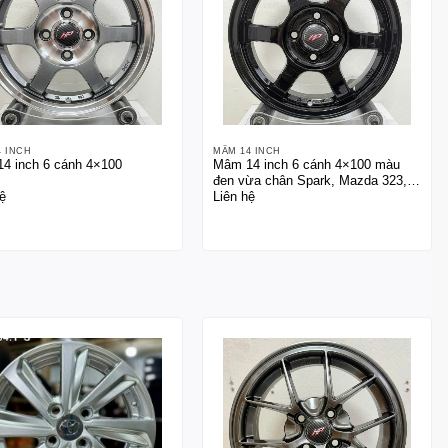
4 INCH
MÂM 14 INCH
4 inch 6 cánh 4×100
Mâm 14 inch 6 cánh 4×100 màu
đen vừa chân Spark, Mazda 323,
ệ
Liên hệ
Sunny, Swift