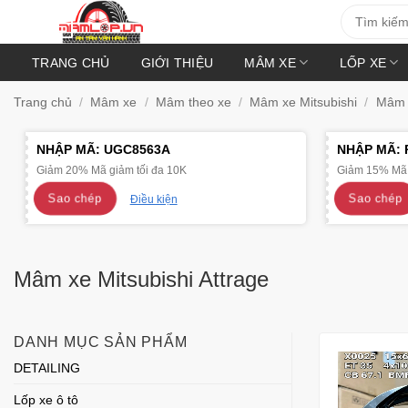
Bỏ
Tìm
kiếm:
qua
nội
TRANG CHỦ
GIỚI THIỆU
MÂM XE
LỐP XE
dung
Trang chủ
/
Mâm xe
/
Mâm theo xe
/
Mâm xe Mitsubishi
/
Mâm x
NHẬP MÃ:
UGC8563A
NHẬP MÃ:
Giảm 20% Mã giảm tối đa 10K
Giảm 15% Mã 
Sao chép
Sao chép
Điều kiện
Mâm xe Mitsubishi Attrage
DANH MỤC SẢN PHẨM
DETAILING
Lốp xe ô tô