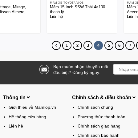
MÂM XE TOYOTA VIOS
MÂM X
trage, Mirage,
Mâm 15 Inch SSW Thái 4×100
Mâm 1
Nissan Almera,
thanh lý
Accen
Liên hệ
Liên h
1
2
3
4
5
6
7
Bạn muốn nhận khuyến mãi
đặc biệt? Đăng ký ngay.
Thông tin
Chính sách & điều khoản
Giới thiệu về Mamlop.vn
Chính sách chung
Hệ thống cửa hàng
Phương thức thanh toán
Liên hệ
Chính sách giao hàng
Chính sách bảo hành