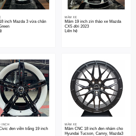
E
MÂM XE
8 inch Mazda 3 vừa chân
Mâm 19 inch zin tháo xe Mazda
Green
CX5 đời 2023
ệ
Liên hệ
9 INCH
MÂM XE
ivic đen viền trắng 19 inch
Mâm CNC 18 inch đen nhám cho
Hyundai Tucson, Camry, Mazda3