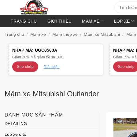
Bỏ
Tìm
kiếm:
qua
nội
TRANG CHỦ
GIỚI THIỆU
MÂM XE
LỐP XE
dung
Trang chủ
/
Mâm xe
/
Mâm theo xe
/
Mâm xe Mitsubishi
/
Mâm x
NHẬP MÃ:
UGC8563A
NHẬP MÃ:
Giảm 20% Mã giảm tối đa 10K
Giảm 15% Mã 
Sao chép
Sao chép
Điều kiện
Mâm xe Mitsubishi Outlander
DANH MỤC SẢN PHẨM
DETAILING
Lốp xe ô tô