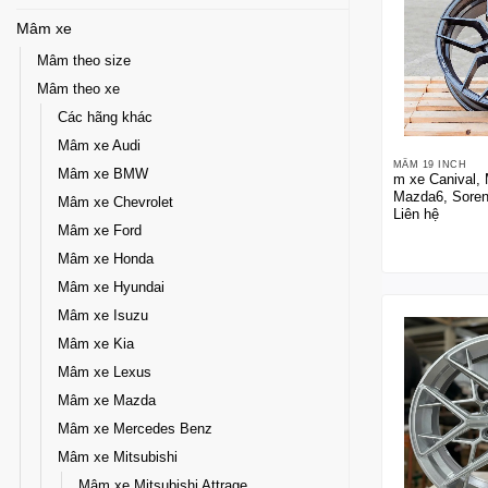
Mâm xe
Mâm theo size
Mâm theo xe
Các hãng khác
Mâm xe Audi
MÂM 19 INCH
Mâm xe BMW
m xe Canival,
Mazda6, Soren
Mâm xe Chevrolet
Liên hệ
Lenso Thái La
Mâm xe Ford
Mâm xe Honda
Mâm xe Hyundai
Mâm xe Isuzu
Mâm xe Kia
Mâm xe Lexus
Mâm xe Mazda
Mâm xe Mercedes Benz
Mâm xe Mitsubishi
Mâm xe Mitsubishi Attrage