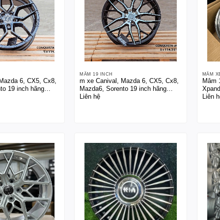
MÂM 19 INCH
MÂM X
 Mazda 6, CX5, Cx8,
m xe Canival, Mazda 6, CX5, Cx8,
Mâm 1
to 19 inch hãng
Mazda6, Sorento 19 inch hãng
Xpand
Liên hệ
Liên h
n
Lenso Thái Lan (Sao chép)