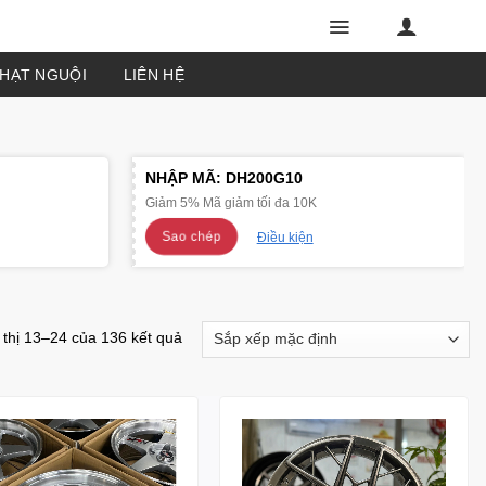
PHẠT NGUỘI
LIÊN HỆ
NHẬP MÃ:
DH200G10
Giảm 5% Mã giảm tối đa 10K
Sao chép
Điều kiện
 thị 13–24 của 136 kết quả