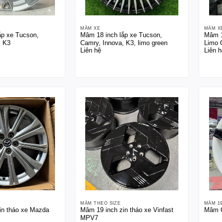
MÂM XE
MÂM X
ắp xe Tucson,
Mâm 18 inch lắp xe Tucson,
Mâm 1
, K3
Camry, Innova, K3, limo green
Limo 
Liên hệ
Liên h
MÂM THEO SIZE
MÂM 1
in tháo xe Mazda
Mâm 19 inch zin tháo xe Vinfast
Mâm C
MPV7