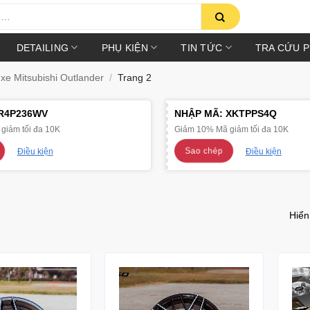
DETAILING
PHỤ KIỆN
TIN TỨC
TRA CỨU 
e Mitsubishi Outlander
/
Trang 2
R4P236WV
NHẬP MÃ:
XKTPPS4Q
giảm tối đa 10K
Giảm 10% Mã giảm tối đa 10K
Sao chép
Điều kiện
Điều kiện
Hiển