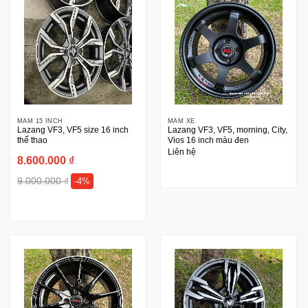
MÂM 15 INCH
MÂM XE
Lazang VF3, VF5 size 16 inch
Lazang VF3, VF5, morning, City,
thể thao
Vios 16 inch màu đen
Liên hệ
8.600.000
₫
9.000.000
₫
-4%