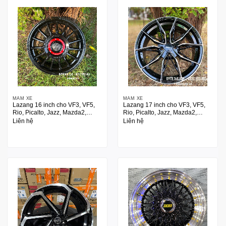
MÂM XE
MÂM XE
Lazang 16 inch cho VF3, VF5,
Lazang 17 inch cho VF3, VF5,
Rio, Picalto, Jazz, Mazda2,
Rio, Picalto, Jazz, Mazda2,
Swith
Swith
Liên hệ
Liên hệ