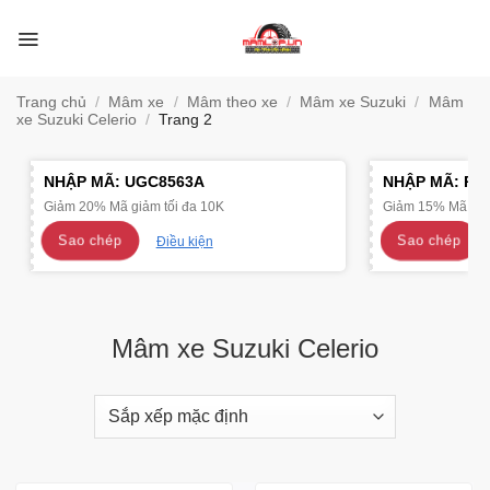
Bỏ
qua
nội
dung
Trang chủ
/
Mâm xe
/
Mâm theo xe
/
Mâm xe Suzuki
/
Mâm
xe Suzuki Celerio
/
Trang 2
NHẬP MÃ:
UGC8563A
NHẬP MÃ:
R4
Giảm 20% Mã giảm tối đa 10K
Giảm 15% Mã giảm
Sao chép
Sao chép
Điều kiện
Mâm xe Suzuki Celerio