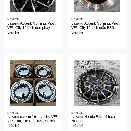
MÂM XE
MÂM XE
Lazang Accent, Morning, Vios,
Lazang Accent, Morning, Vios,
VF3, City 16 inch đen phay
VF3, City 16 inch mẫu BBS
Liên hệ
Liên hệ
MÂM XE
MÂM XE
Lazang gương 16 inch cho VF3,
Lazang Honda Brio 16 inch
VF5, Rio, Picalto, Jazz, Mazda2,
Nisoshi
Swith
Liên hệ
Liên hệ