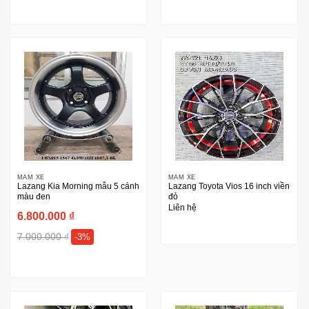
MÂM XE
MÂM XE
Lazang Kia Morning mẫu 5 cánh
Lazang Toyota Vios 16 inch viền
màu đen
đỏ
Liên hệ
6.800.000
₫
7.000.000
₫
-3%