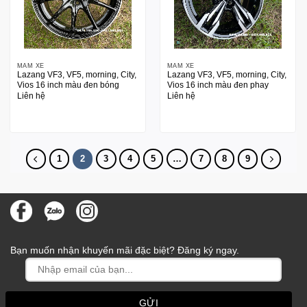
MÂM XE
MÂM XE
Lazang VF3, VF5, morning, City,
Lazang VF3, VF5, morning, City,
Vios 16 inch màu đen bóng
Vios 16 inch màu đen phay
Liên hệ
Liên hệ
1
2
3
4
5
…
7
8
9
Bạn muốn nhận khuyến mãi đặc biệt? Đăng ký ngay.