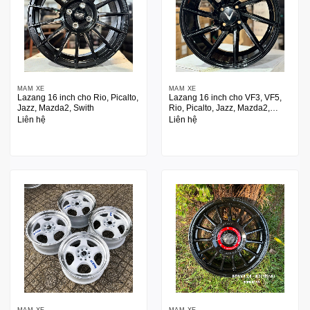
MÂM XE
MÂM XE
Lazang 16 inch cho Rio, Picalto,
Lazang 16 inch cho VF3, VF5,
Jazz, Mazda2, Swith
Rio, Picalto, Jazz, Mazda2,
Swith
Liên hệ
Liên hệ
MÂM XE
MÂM XE