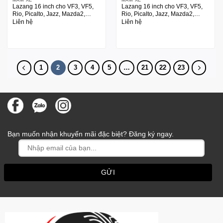
Lazang 16 inch cho VF3, VF5,
Lazang 16 inch cho VF3, VF5,
Rio, Picalto, Jazz, Mazda2,
Rio, Picalto, Jazz, Mazda2,
Swith
Swith
Liên hệ
Liên hệ
1
2
3
4
5
…
21
22
23
Bạn muốn nhận khuyến mãi đặc biệt? Đăng ký ngay.