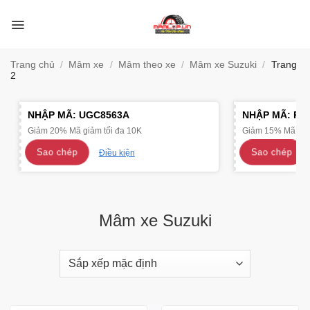
Bỏ
qua
nội
dung
Trang chủ
/
Mâm xe
/
Mâm theo xe
/
Mâm xe Suzuki
/
Trang
2
NHẬP MÃ:
UGC8563A
NHẬP MÃ:
R4
Giảm 20% Mã giảm tối đa 10K
Giảm 15% Mã giảm
Sao chép
Sao chép
Điều kiện
Mâm xe Suzuki