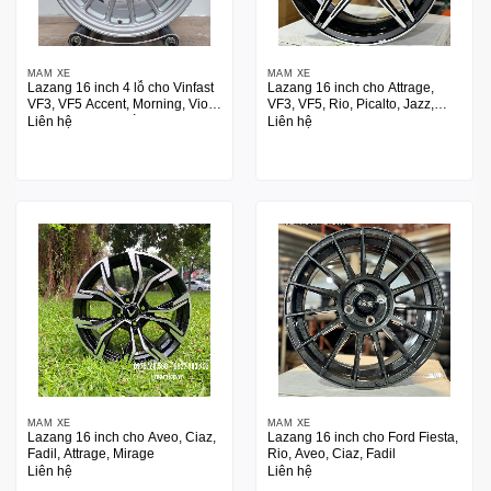
MÂM XE
MÂM XE
Lazang 16 inch 4 lỗ cho Vinfast
Lazang 16 inch cho Attrage,
VF3, VF5 Accent, Morning, Vios,
VF3, VF5, Rio, Picalto, Jazz,
Rio, Ciaz, Swift màu bạc Silver
Mazda2, Swith
Liên hệ
Liên hệ
MÂM XE
MÂM XE
Lazang 16 inch cho Aveo, Ciaz,
Lazang 16 inch cho Ford Fiesta,
Fadil, Attrage, Mirage
Rio, Aveo, Ciaz, Fadil
Liên hệ
Liên hệ