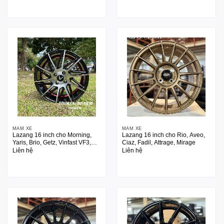
MÂM XE
MÂM XE
Lazang 16 inch cho Morning,
Lazang 16 inch cho Rio, Aveo,
Yaris, Brio, Getz, Vinfast VF3,
Ciaz, Fadil, Attrage, Mirage
VF5
Liên hệ
Liên hệ