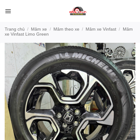
Bỏ
qua
nội
dung
Trang chủ
/
Mâm xe
/
Mâm theo xe
/
Mâm xe Vinfast
/
Mâm
xe Vinfast Limo Green