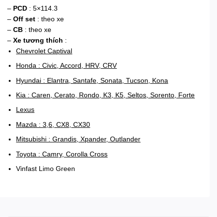
–
PCD
: 5×114.3
–
Off set
: theo xe
–
CB
: theo xe
–
Xe tương thích
:
Chevrolet Captival
Honda : Civic, Accord, HRV, CRV
Hyundai : Elantra, Santafe, Sonata, Tucson, Kona
Kia : Caren, Cerato, Rondo, K3, K5, Seltos, Sorento, Forte
Lexus
Mazda : 3,6, CX8, CX30
Mitsubishi : Grandis, Xpander, Outlander
Toyota : Camry, Corolla Cross
Vinfast Limo Green