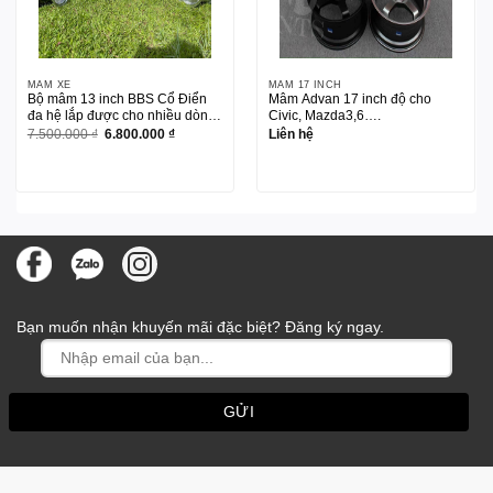
MÂM XE
MÂM 17 INCH
Bộ mâm 13 inch BBS Cổ Điển
Mâm Advan 17 inch độ cho
đa hệ lắp được cho nhiều dòng
Civic, Mazda3,6….
xe
Giá
Giá
7.500.000
₫
6.800.000
₫
Liên hệ
gốc
hiện
là:
tại
7.500.000 ₫.
là:
6.800.000 ₫.
Bạn muốn nhận khuyến mãi đặc biệt? Đăng ký ngay.