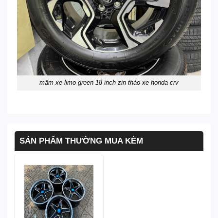
mâm xe limo green 18 inch zin tháo xe honda crv
SẢN PHẨM THƯỜNG MUA KÈM