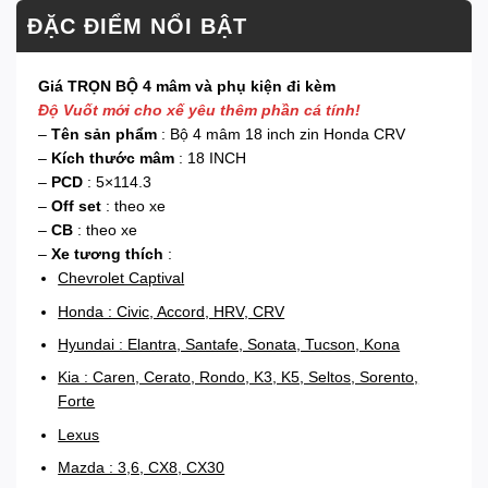
ĐẶC ĐIỂM NỔI BẬT
Giá TRỌN BỘ 4 mâm và phụ kiện đi kèm
Độ Vuốt mới cho xế yêu thêm phần cá tính!
–
Tên sản phẩm
: Bộ 4 mâm 18 inch zin Honda CRV
–
Kích thước mâm
: 18 INCH
–
PCD
: 5×114.3
–
Off set
: theo xe
–
CB
: theo xe
–
Xe tương thích
:
Chevrolet Captival
Honda : Civic, Accord, HRV, CRV
Hyundai : Elantra, Santafe, Sonata, Tucson, Kona
Kia : Caren, Cerato, Rondo, K3, K5, Seltos, Sorento,
Forte
Lexus
Mazda : 3,6, CX8, CX30