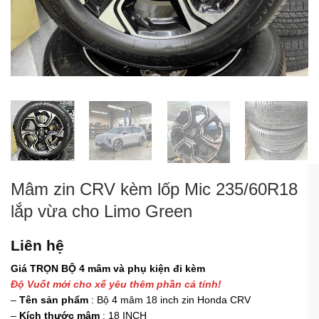
Mâm zin CRV kèm lốp Mic 235/60R18
lắp vừa cho Limo Green
Liên hệ
Giá TRỌN BỘ 4 mâm và phụ kiện đi kèm
Độ Vuốt mới cho xế yêu thêm phần cá tính!
–
Tên sản phẩm
: Bộ 4 mâm 18 inch zin Honda CRV
–
Kích thước mâm
: 18 INCH