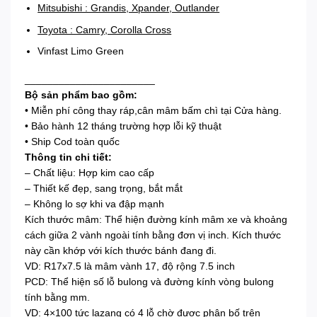
Mitsubishi : Grandis, Xpander, Outlander
Toyota : Camry, Corolla Cross
Vinfast Limo Green
_______________________
Bộ sản phẩm bao gồm:
• Miễn phí công thay ráp,cân mâm bấm chì tại Cửa hàng.
• Bảo hành 12 tháng trường hợp lỗi kỹ thuật
• Ship Cod toàn quốc
Thông tin chi tiết:
– Chất liệu: Hợp kim cao cấp
– Thiết kế đẹp, sang trọng, bắt mắt
– Không lo sợ khi va đập mạnh
Kích thước mâm: Thể hiện đường kính mâm xe và khoảng
cách giữa 2 vành ngoài tính bằng đơn vị inch. Kích thước
này cần khớp với kích thước bánh đang đi.
VD: R17x7.5 là mâm vành 17, độ rộng 7.5 inch
PCD: Thể hiện số lỗ bulong và đường kính vòng bulong
tính bằng mm.
VD: 4×100 tức lazang có 4 lỗ chờ được phân bố trên