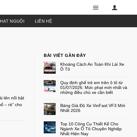
PHẠT NGUỘI
LIÊN HỆ
BÀI VIẾT GẦN ĐÂY
Khoảng Cách An Toàn Khi Lái Xe
Ô Tô
Không
có
bình
Quy định ghế trẻ em trên ô tô từ
luận
01/07/2026: Mức phạt mới nhất và
ở
Khoảng
những điều chủ xe cần biết
Cách
ái tên nổi bật
An
Không
Toàn
có
ổ – rẻ” cho
Khi
bình
Bảng Giá Độ Xe VinFast VF3 Mới
Lái
luận
Nhất 2026
ở
Xe
Quy
Ô
Không
định
Tô
có
ghế
bình
Top 10 Công Cụ Thiết Kế Cho
trẻ
luận
em
Ngành Xe Ô Tô Chuyên Nghiệp
ở
trên
Bảng
Nhất Hiện Nay
ô
Giá