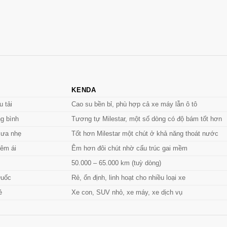
KENDA
u tải
Cao su bền bỉ, phù hợp cả xe máy lẫn ô tô
ng bình
Tương tự Milestar, một số dòng có độ bám tốt hơn
 mưa nhẹ
Tốt hơn Milestar một chút ở khả năng thoát nước
 êm ái
Êm hơn đôi chút nhờ cấu trúc gai mềm
50.000 – 65.000 km (tuỳ dòng)
Quốc
Rẻ, ổn định, linh hoạt cho nhiều loại xe
ẻ
Xe con, SUV nhỏ, xe máy, xe dịch vụ