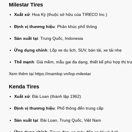
Milestar Tires
Xuất xứ
: Hoa Kỳ (thuộc sở hữu của TIRECO Inc.)
Định vị thương hiệu
: Phân khúc phổ thông
Sản xuất tại
: Trung Quốc, Indonesia
Ứng dụng chính
: Lốp xe du lịch, SUV, bán tải, xe tải nhẹ
Thế mạnh
: Giá mềm, mẫu gai đa dạng, thiết kế phù hợp thị t
Xem thêm tại
https://mamlop.vn/lop-milestar
Kenda Tires
Xuất xứ
: Đài Loan (thành lập 1962)
Định vị thương hiệu
: Phổ thông đến trung cấp
Sản xuất tại
: Đài Loan, Trung Quốc, Việt Nam
Ứng dụng chính
: Từ xe đạp, xe máy đến xe tải và ô tô