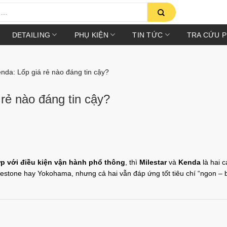
DETAILING
PHỤ KIỆN
TIN TỨC
TRA CỨU 
nda: Lốp giá rẻ nào đáng tin cậy?
 rẻ nào đáng tin cậy?
ợp với điều kiện vận hành phổ thông
, thì
Milestar
và
Kenda
là hai c
gestone hay Yokohama, nhưng cả hai vẫn đáp ứng tốt tiêu chí “ngon – b