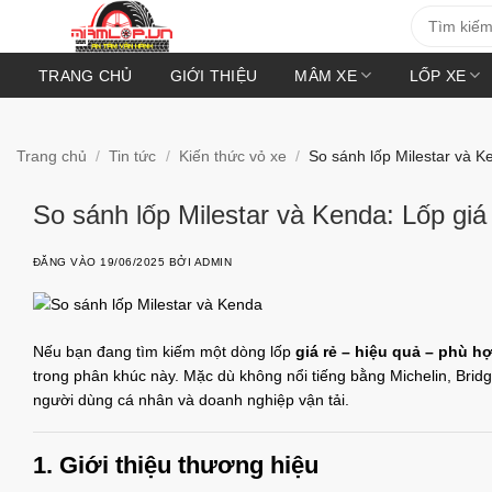
Bỏ
Tìm
kiếm:
qua
nội
TRANG CHỦ
GIỚI THIỆU
MÂM XE
LỐP XE
dung
Trang chủ
/
Tin tức
/
Kiến thức vỏ xe
/
So sánh lốp Milestar và Ke
So sánh lốp Milestar và Kenda: Lốp giá
ĐĂNG VÀO
19/06/2025
BỞI
ADMIN
Nếu bạn đang tìm kiếm một dòng lốp
giá rẻ – hiệu quả – phù h
trong phân khúc này. Mặc dù không nổi tiếng bằng Michelin, Brid
người dùng cá nhân và doanh nghiệp vận tải.
1. Giới thiệu thương hiệu