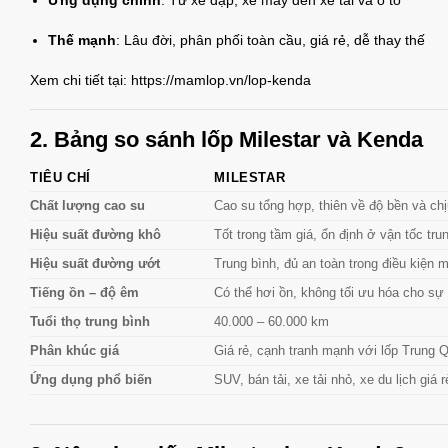
Thế mạnh
: Lâu đời, phân phối toàn cầu, giá rẻ, dễ thay thế
Xem chi tiết tại:
https://mamlop.vn/lop-kenda
2. Bảng so sánh lốp Milestar và Kenda
TIÊU CHÍ
MILESTAR
Chất lượng cao su
Cao su tổng hợp, thiên về độ bền và chị
Hiệu suất đường khô
Tốt trong tầm giá, ổn định ở vận tốc tru
Hiệu suất đường ướt
Trung bình, đủ an toàn trong điều kiện
Tiếng ồn – độ êm
Có thể hơi ồn, không tối ưu hóa cho sự
Tuổi thọ trung bình
40.000 – 60.000 km
Phân khúc giá
Giá rẻ, cạnh tranh mạnh với lốp Trung 
Ứng dụng phổ biến
SUV, bán tải, xe tải nhỏ, xe du lịch giá r