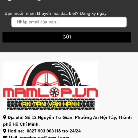
Nhất
tại
Hiện
TPHCM
Nay
Bạn muốn nhận khuyến mãi đặc biệt? Đăng ký ngay.
Địa chỉ: Số 12 Nguyễn Tư Giản, Phường An Hội Tây, Thành
phố Hồ Chí Minh.
Hotline: 0827 903 903 Hỗ trợ 24/24
Mail: mamlop.vn@gmail.com