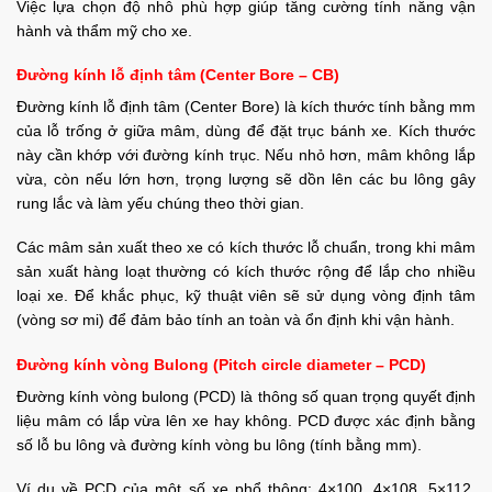
Việc lựa chọn độ nhô phù hợp giúp tăng cường tính năng vận
hành và thẩm mỹ cho xe.
Đường kính lỗ định tâm (Center Bore – CB)
Đường kính lỗ định tâm (Center Bore) là kích thước tính bằng mm
của lỗ trống ở giữa mâm, dùng để đặt trục bánh xe. Kích thước
này cần khớp với đường kính trục. Nếu nhỏ hơn, mâm không lắp
vừa, còn nếu lớn hơn, trọng lượng sẽ dồn lên các bu lông gây
rung lắc và làm yếu chúng theo thời gian.
Các mâm sản xuất theo xe có kích thước lỗ chuẩn, trong khi mâm
sản xuất hàng loạt thường có kích thước rộng để lắp cho nhiều
loại xe. Để khắc phục, kỹ thuật viên sẽ sử dụng vòng định tâm
(vòng sơ mi) để đảm bảo tính an toàn và ổn định khi vận hành.
Đường kính vòng Bulong (Pitch circle diameter – PCD)
Đường kính vòng bulong (PCD) là thông số quan trọng quyết định
liệu mâm có lắp vừa lên xe hay không. PCD được xác định bằng
số lỗ bu lông và đường kính vòng bu lông (tính bằng mm).
Ví dụ về PCD của một số xe phổ thông: 4×100, 4×108, 5×112,