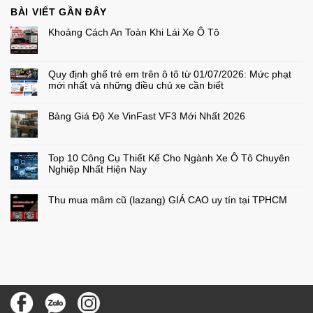
BÀI VIẾT GẦN ĐÂY
Khoảng Cách An Toàn Khi Lái Xe Ô Tô
Không
có
bình
luận
Quy định ghế trẻ em trên ô tô từ 01/07/2026: Mức phạt
ở
Khoảng
mới nhất và những điều chủ xe cần biết
Cách
An
Không
Toàn
có
Khi
bình
Bảng Giá Độ Xe VinFast VF3 Mới Nhất 2026
Lái
luận
ở
Xe
Không
Quy
Ô
có
định
Tô
bình
ghế
luận
Top 10 Công Cụ Thiết Kế Cho Ngành Xe Ô Tô Chuyên
trẻ
ở
em
Bảng
Nghiệp Nhất Hiện Nay
trên
Giá
ô
Độ
Không
tô
Xe
có
từ
VinFast
bình
Thu mua mâm cũ (lazang) GIÁ CAO uy tín tại TPHCM
01/07/2026:
VF3
luận
ở
Mức
Mới
Không
Top
phạt
Nhất
có
10
mới
2026
bình
Công
nhất
luận
Cụ
ở
và
Thiết
Thu
những
Kế
mua
điều
Cho
mâm
chủ
Ngành
cũ
xe
Xe
(lazang)
cần
Ô
GIÁ
biết
Tô
CAO
Chuyên
uy
Nghiệp
tín