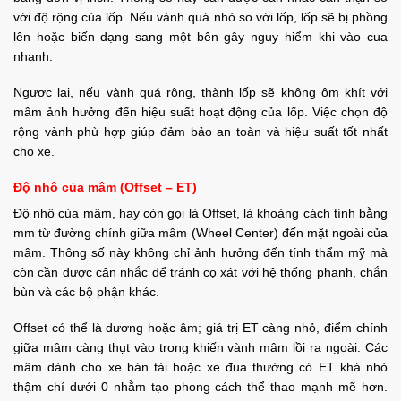
với độ rộng của lốp. Nếu vành quá nhỏ so với lốp, lốp sẽ bị phồng
lên hoặc biến dạng sang một bên gây nguy hiểm khi vào cua
nhanh.
Ngược lại, nếu vành quá rộng, thành lốp sẽ không ôm khít với
mâm ảnh hưởng đến hiệu suất hoạt động của lốp. Việc chọn độ
rộng vành phù hợp giúp đảm bảo an toàn và hiệu suất tốt nhất
cho xe.
Độ nhô của mâm (Offset – ET)
Độ nhô của mâm, hay còn gọi là Offset, là khoảng cách tính bằng
mm từ đường chính giữa mâm (Wheel Center) đến mặt ngoài của
mâm. Thông số này không chỉ ảnh hưởng đến tính thẩm mỹ mà
còn cần được cân nhắc để tránh cọ xát với hệ thống phanh, chắn
bùn và các bộ phận khác.
Offset có thể là dương hoặc âm; giá trị ET càng nhỏ, điểm chính
giữa mâm càng thụt vào trong khiến vành mâm lồi ra ngoài. Các
mâm dành cho xe bán tải hoặc xe đua thường có ET khá nhỏ
thậm chí dưới 0 nhằm tạo phong cách thể thao mạnh mẽ hơn.