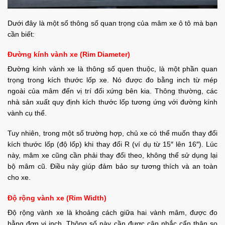
Dưới đây là một số thông số quan trọng của mâm xe ô tô mà bạn
cần biết:
Đường kính vành xe (Rim Diameter)
Đường kính vành xe là thông số quen thuộc, là một phần quan
trọng trong kích thước lốp xe. Nó được đo bằng inch từ mép
ngoài của mâm đến vị trí đối xứng bên kia. Thông thường, các
nhà sản xuất quy định kích thước lốp tương ứng với đường kính
vành cụ thể.
Tuy nhiên, trong một số trường hợp, chủ xe có thể muốn thay đổi
kích thước lốp (độ lốp) khi thay đổi R (ví dụ từ 15″ lên 16″). Lúc
này, mâm xe cũng cần phải thay đổi theo, không thể sử dụng lại
bộ mâm cũ. Điều này giúp đảm bảo sự tương thích và an toàn
cho xe.
Độ rộng vành xe (Rim Width)
Độ rộng vành xe là khoảng cách giữa hai vành mâm, được đo
bằng đơn vị inch. Thông số này cần được cân nhắc cẩn thận so