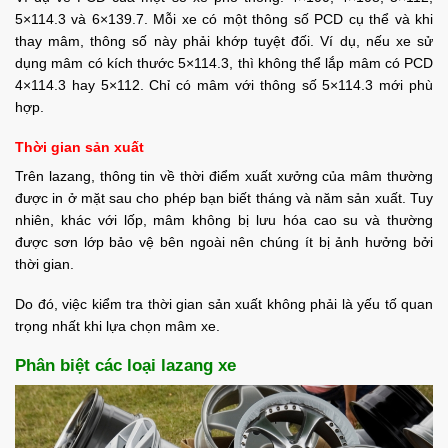
5×114.3 và 6×139.7. Mỗi xe có một thông số PCD cụ thể và khi
thay mâm, thông số này phải khớp tuyệt đối. Ví dụ, nếu xe sử
dụng mâm có kích thước 5×114.3, thì không thể lắp mâm có PCD
4×114.3 hay 5×112. Chỉ có mâm với thông số 5×114.3 mới phù
hợp.
Thời gian sản xuất
Trên lazang, thông tin về thời điểm xuất xưởng của mâm thường
được in ở mặt sau cho phép bạn biết tháng và năm sản xuất. Tuy
nhiên, khác với lốp, mâm không bị lưu hóa cao su và thường
được sơn lớp bảo vệ bên ngoài nên chúng ít bị ảnh hưởng bởi
thời gian.
Do đó, việc kiểm tra thời gian sản xuất không phải là yếu tố quan
trọng nhất khi lựa chọn mâm xe.
Phân biệt các loại lazang xe