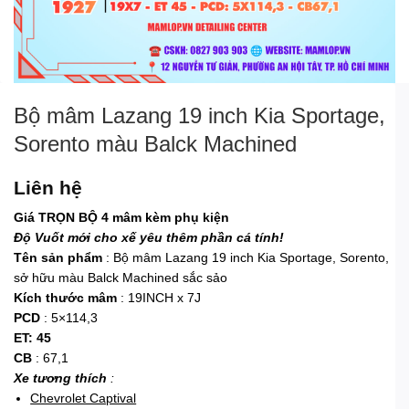
Bộ mâm Lazang 19 inch Kia Sportage,
Sorento màu Balck Machined
Liên hệ
Giá TRỌN BỘ 4 mâm kèm phụ kiện
Độ Vuốt mới cho xế yêu thêm phần cá tính!
Tên sản phẩm
: Bộ mâm Lazang 19 inch Kia Sportage, Sorento,
sở hữu màu Balck Machined sắc sảo
Kích thước mâm
: 19INCH x 7J
PCD
: 5×114,3
ET: 45
CB
: 67,1
Xe tương thích
:
Chevrolet Captival