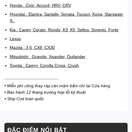
Honda : Civic, Accord, HRV, CRV
Hyundai : Elantra, Santafe, Sonata, Tucson, Kona, Stargager
X..
Kia : Caren, Cerato, Rondo, K3, K5, Seltos, Sorento, Forte
Lexus
Mazda : 3,6, CX8, CX30
Mitsubishi : Grandis, Xpander, Outlander
Toyota : Camry, Corolla Cross, Crush
_______________________
• Miễn phí công thay ráp,cân mâm bấm chì tại Cửa hàng.
• Bảo hành 12 tháng trường hợp lỗi kỹ thuật
• Ship Cod toàn quốc
ĐẶC ĐIỂM NỔI BẬT