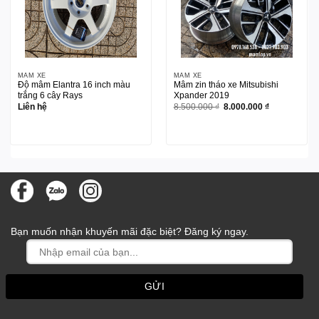
MÂM XE
MÂM XE
Độ mâm Elantra 16 inch màu
Mâm zin tháo xe Mitsubishi
trắng 6 cây Rays
Xpander 2019
Giá
Giá
Liên hệ
8.500.000
₫
8.000.000
₫
gốc
hiện
là:
tại
8.500.000 ₫.
là:
8.000.000 ₫.
Bạn muốn nhận khuyến mãi đặc biệt? Đăng ký ngay.