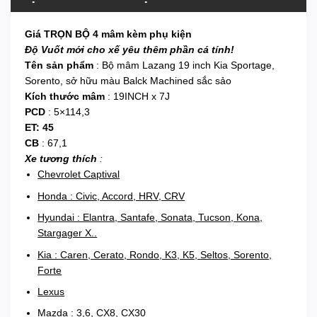
Giá TRỌN BỘ 4 mâm kèm phụ kiện
Độ Vuốt mới cho xế yêu thêm phần cá tính!
Tên sản phẩm
: Bộ mâm Lazang 19 inch Kia Sportage,
Sorento, sở hữu màu Balck Machined sắc sảo
Kích thước mâm
: 19INCH x 7J
PCD
: 5×114,3
ET: 45
CB
: 67,1
Xe tương thích
:
Chevrolet Captival
Honda : Civic, Accord, HRV, CRV
Hyundai : Elantra, Santafe, Sonata, Tucson, Kona,
Stargager X..
Kia : Caren, Cerato, Rondo, K3, K5, Seltos, Sorento,
Forte
Lexus
Mazda : 3,6, CX8, CX30