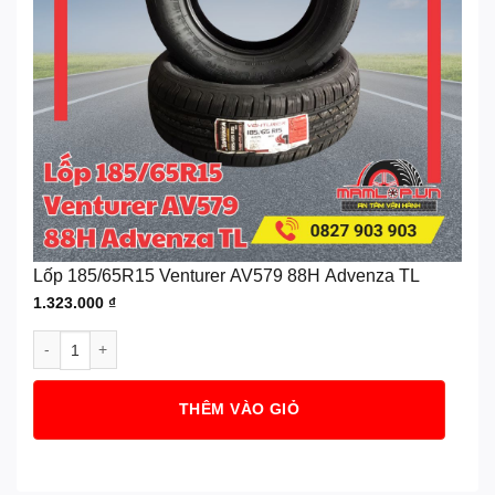
Lốp 185/65R15 Venturer AV579 88H Advenza TL
1.323.000
₫
Lốp 185/65R15 Venturer AV579 88H Advenza TL số lượng
THÊM VÀO GIỎ