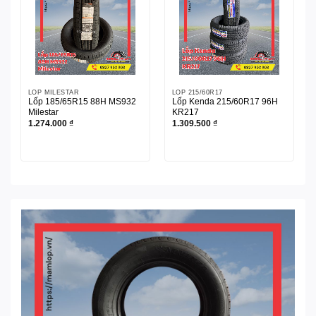
LỐP MILESTAR
LỐP 215/60R17
Lốp 185/65R15 88H MS932
Lốp Kenda 215/60R17 96H
Milestar
KR217
1.274.000
₫
1.309.500
₫