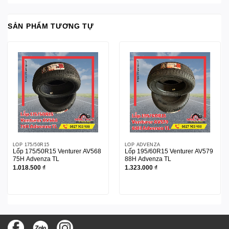
SẢN PHẨM TƯƠNG TỰ
LỐP 175/50R15
LỐP ADVENZA
Lốp 175/50R15 Venturer AV568
Lốp 195/60R15 Venturer AV579
75H Advenza TL
88H Advenza TL
1.018.500
₫
1.323.000
₫