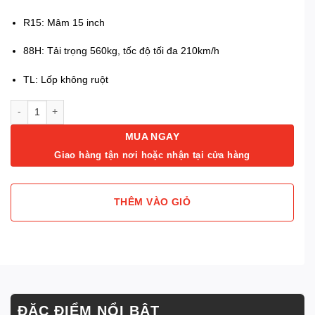
R15: Mâm 15 inch
88H: Tải trọng 560kg, tốc độ tối đa 210km/h
TL: Lốp không ruột
Lốp 185/65R15 Venturer AV579 88H Advenza TL số lượng
MUA NGAY
Giao hàng tận nơi hoặc nhận tại cửa hàng
THÊM VÀO GIỎ
ĐẶC ĐIỂM NỔI BẬT