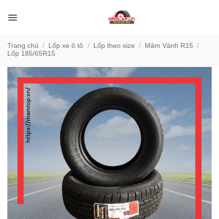
Bỏ
qua
nội
dung
Trang chủ
/
Lốp xe ô tô
/
Lốp theo size
/
Mâm Vành R15
/
Lốp 185/65R15