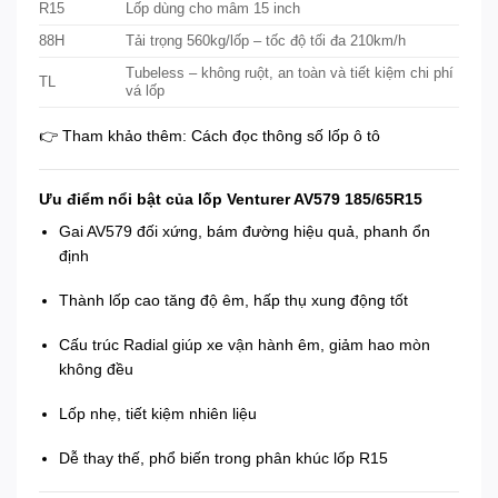
R15
Lốp dùng cho mâm 15 inch
88H
Tải trọng 560kg/lốp – tốc độ tối đa 210km/h
Tubeless – không ruột, an toàn và tiết kiệm chi phí
TL
vá lốp
👉 Tham khảo thêm:
Cách đọc thông số lốp ô tô
Ưu điểm nổi bật của lốp Venturer AV579 185/65R15
Gai AV579 đối xứng, bám đường hiệu quả, phanh ổn
định
Thành lốp cao tăng độ êm, hấp thụ xung động tốt
Cấu trúc Radial giúp xe vận hành êm, giảm hao mòn
không đều
Lốp nhẹ, tiết kiệm nhiên liệu
Dễ thay thế, phổ biến trong phân khúc lốp R15