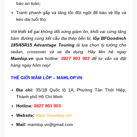
bảo an toàn;
Tránh phanh gấp và tăng tốc đột ngột để bảo vệ lốp và
kéo dài tuổi thọ.
Với thiết kế gai không đối xứng giảm ồn, khối vai cứng tăng
bám đường cùng kết cấu đai thép bền bỉ,
lốp BFGoodrich
185/65R15 Advantage Touring
là lựa chọn lý tưởng cho
sedan, crossover và xe đa dụng. Hãy liên hệ ngay
Mamlop.vn
qua hotline:
0827 903 903
để tư vấn và đặt
hàng ngay hôm nay!
THẾ GIỚI MÂM LỐP – MAMLOP.VN
Địa chỉ:
35/1B Quốc lộ 1A, Phường Tân Thới Hiệp,
Thành phố Hồ Chí Minh
Hotline:
0827 903 903
Website:
https://mamlop.vn/
Mail:
mamlop.vn@gmail.com