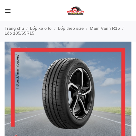
Bỏ
qua
nội
dung
Trang chủ
/
Lốp xe ô tô
/
Lốp theo size
/
Mâm Vành R15
/
Lốp 185/65R15