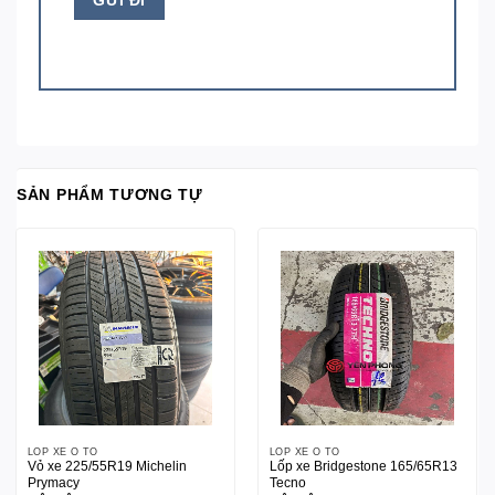
SẢN PHẨM TƯƠNG TỰ
LỐP XE Ô TÔ
LỐP XE Ô TÔ
Vỏ xe 225/55R19 Michelin
Lốp xe Bridgestone 165/65R13
Prymacy
Tecno