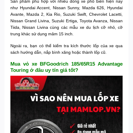
Sản phẩm phù hợp với nhiều dòng xe phổ biến hiện nay
như Hyundai Accent, Nissan Sunny, Mazda 626, Hyundai
Avante, Mazda 2, Kia Rio, Suzuki Swift, Chevrolet Lacetti,
Nissan Grand Livina, Suzuki Ertiga, Toyota Avanza, Nissan
Tiida, Nissan Livina cùng các mẫu xe du lịch cỡ nhỏ, cỡ
trung khác sử dụng mâm 15 inch.
Ngoài ra, bạn có thể kiểm tra kích thước lốp của xe qua
sách hướng dẫn, nắp bình xăng hoặc thành lốp cũ.
Mua vỏ xe BFGoodrich 185/65R15 Advantage
Touring ở đâu uy tín giá tốt?