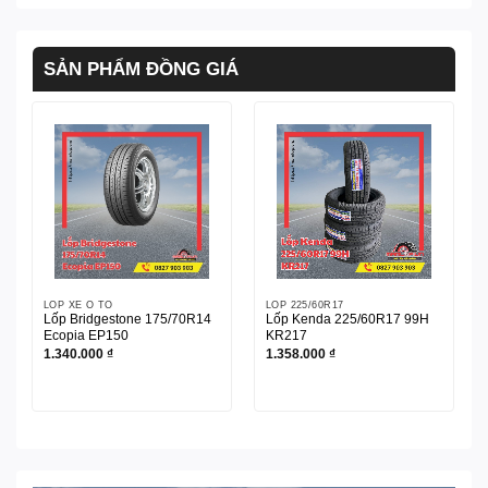
SẢN PHẨM ĐỒNG GIÁ
LỐP XE Ô TÔ
LỐP 225/60R17
Lốp Bridgestone 175/70R14
Lốp Kenda 225/60R17 99H
Ecopia EP150
KR217
1.340.000
₫
1.358.000
₫