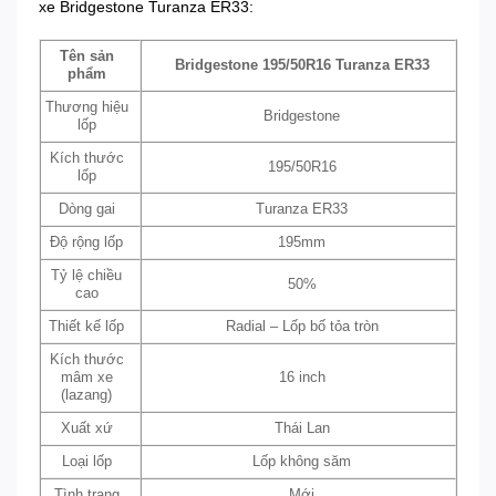
xe Bridgestone Turanza ER33:
Tên sản
Bridgestone 195/50R16 Turanza ER33
phẩm
Thương hiệu
Bridgestone
lốp
Kích thước
195/50R16
lốp
Dòng gai
Turanza ER33
Độ rộng lốp
195mm
Tỷ lệ chiều
50%
cao
Thiết kế lốp
Radial – Lốp bố tỏa tròn
Kích thước
mâm xe
16 inch
(lazang)
Xuất xứ
Thái Lan
Loại lốp
Lốp không săm
Tình trạng
Mới