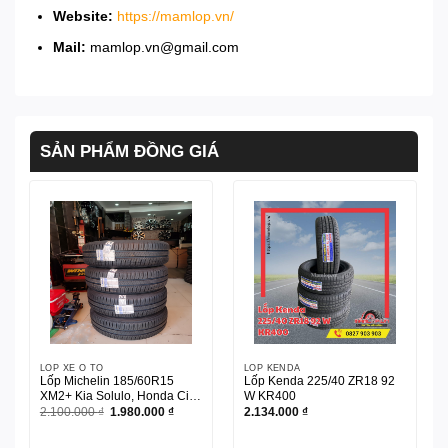
Website:
https://mamlop.vn/
Mail:
mamlop.vn@gmail.com
SẢN PHẨM ĐỒNG GIÁ
LỐP XE Ô TÔ
LỐP KENDA
Lốp Michelin 185/60R15
Lốp Kenda 225/40 ZR18 92
XM2+ Kia Solulo, Honda City,
W KR400
Swift…
Giá
Giá
2.100.000
₫
1.980.000
₫
2.134.000
₫
gốc
hiện
là:
tại
2.100.000 ₫.
là: