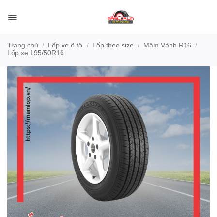
Bỏ
qua
nội
dung
Trang chủ
/
Lốp xe ô tô
/
Lốp theo size
/
Mâm Vành R16
/
Lốp xe 195/50R16