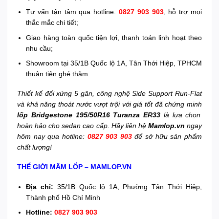
Tư vấn tận tâm qua hotline:
0827 903 903
, hỗ trợ mọi
thắc mắc chi tiết;
Giao hàng toàn quốc tiện lợi, thanh toán linh hoạt theo
nhu cầu;
Showroom tại 35/1B Quốc lộ 1A, Tân Thới Hiệp, TPHCM
thuận tiện ghé thăm.
Thiết kế đối xứng 5 gân, công nghệ Side Support Run-Flat
và khả năng thoát nước vượt trội với giá tốt đã chứng minh
lốp Bridgestone 195/50R16 Turanza ER33
là lựa chọn
hoàn hảo cho sedan cao cấp. Hãy liên hệ
Mamlop.vn
ngay
hôm nay qua hotline:
0827 903 903
để sở hữu sản phẩm
chất lượng!
THẾ GIỚI MÂM LỐP – MAMLOP.VN
Địa chỉ:
35/1B Quốc lộ 1A, Phường Tân Thới Hiệp,
Thành phố Hồ Chí Minh
Hotline:
0827 903 903