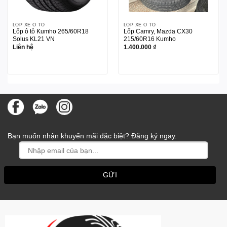
LỐP XE Ô TÔ
LỐP XE Ô TÔ
Lốp ô tô Kumho 265/60R18
Lốp Camry, Mazda CX30
Solus KL21 VN
215/60R16 Kumho
Liên hệ
1.400.000
₫
Bạn muốn nhận khuyến mãi đặc biệt? Đăng ký ngay.