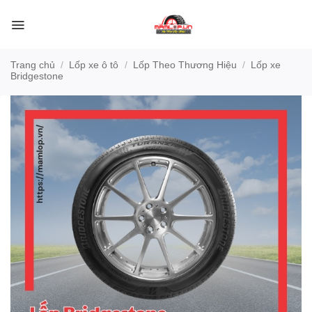
Bỏ
qua
nội
dung
Trang chủ
/
Lốp xe ô tô
/
Lốp Theo Thương Hiệu
/
Lốp xe
Bridgestone