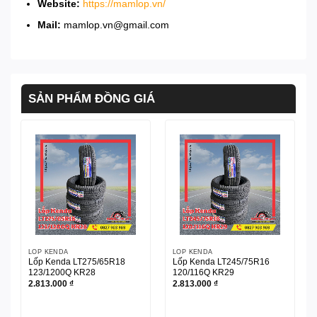
Website:
https://mamlop.vn/
Mail:
mamlop.vn@gmail.com
SẢN PHẨM ĐỒNG GIÁ
LỐP KENDA
LỐP KENDA
Lốp Kenda LT275/65R18
Lốp Kenda LT245/75R16
123/1200Q KR28
120/116Q KR29
2.813.000
₫
2.813.000
₫