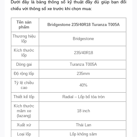
Dưới đây là bảng thông số kỹ thuật đầy đủ giúp bạn đối
chiếu với thông số xe trước khi chọn mua:
Tên sản
Bridgestone 235/40R18 Turanza T005A
phẩm
Thương hiệu
Bridgestone
lốp
Kích thước
235/40R18
lốp
Dòng gai
Turanza T005A
Độ rộng lốp
235mm
Tỷ lệ chiều
40%
cao
Thiết kế lốp
Radial – Lốp bố tỏa tròn
Kích thước
mâm xe
18 inch
(lazang)
Xuất xứ
Thái Lan
Loại lốp
Lốp không săm