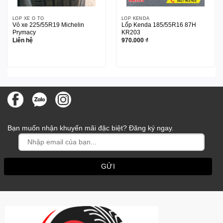
LỐP XE Ô TÔ
LỐP KENDA
Vỏ xe 225/55R19 Michelin
Lốp Kenda 185/55R16 87H
Prymacy
KR203
Liên hệ
970.000
₫
Bạn muốn nhận khuyến mãi đặc biệt? Đăng ký ngay.