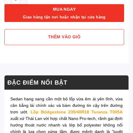
MUA NGAY
Giao hàng tận nơi hoặc nhận tại cửa hàng
THÊM VÀO GIỎ
ĐẶC ĐIỂM NỔI BẬT
Sedan hạng sang cần một bộ lốp vừa êm ái yên tĩnh, vừa
cân bằng lái chính xác và bám đường tin cậy trên đường
trơn ướt.
Lốp Bridgestone 235/40R18 Turanza T005A
xuất xứ Thái Lan với hợp chất Nano Pro-tech, rãnh gai định
hướng thoát nước nhanh và lớp bố polyester không nối
chính là lựa chọn xứng tầm, được mệnh danh là “tuyệt