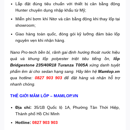
Lắp đặt đúng tiêu chuẩn với thiết bị cân bằng động
Hunter chuyên dụng nhập khẩu từ Mỹ;
Miễn phí bơm khí Nitơ và cân bằng động khi thay lốp tại
showroom;
Giao hàng toàn quốc, đóng gói kỹ lưỡng đảm bảo lốp
nguyên vẹn khi nhận hàng.
Nano Pro-tech bền bỉ, rãnh gai định hướng thoát nước hiệu
quả và khung lốp polyester triệt tiêu tiếng ồn,
lốp
Bridgestone 235/40R18 Turanza T005A
xứng danh tuyệt
phẩm êm ái cho sedan hạng sang. Hãy liên hệ
Mamlop.vn
qua hotline:
0827 903 903
để đặt hàng và nhận hỗ trợ
nhanh chóng.
THẾ GIỚI MÂM LỐP – MAMLOP.VN
Địa chỉ:
35/1B Quốc lộ 1A, Phường Tân Thới Hiệp,
Thành phố Hồ Chí Minh
Hotline:
0827 903 903