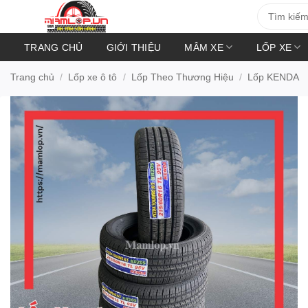
Bỏ
Tìm
kiếm:
qua
nội
TRANG CHỦ
GIỚI THIỆU
MÂM XE
LỐP XE
dung
Trang chủ
/
Lốp xe ô tô
/
Lốp Theo Thương Hiệu
/
Lốp KENDA