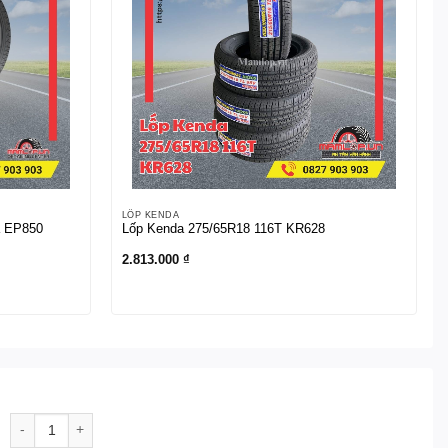
LỐP KENDA
a EP850
Lốp Kenda 275/65R18 116T KR628
2.813.000
₫
Lốp Kenda LT235/85R16 120/116Q KR28 số lượng