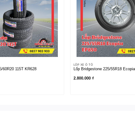
LỐP XE Ô TÔ
5/60R20 115T KR628
Lốp Bridgestone 225/55R18 Ecopi
2.800.000
₫