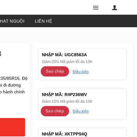
PHẠT NGUỘI
LIÊN HỆ
8
NHẬP MÃ:
UGC8563A
Giảm 20% Mã giảm tối đa 10K
Sao chép
Điều kiện
235/85R16. Độ
hi đi đường
ảo hành chính
NHẬP MÃ:
R4P236WV
Giảm 15% Mã giảm tối đa 10K
Sao chép
Điều kiện
NHẬP MÃ:
XKTPPS4Q