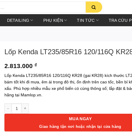
DETAILING
PHỤ KIỆN
TIN TỨC
TRA CỨU 
Lốp Kenda LT235/85R16 120/116Q KR2
2.813.000
₫
Lốp Kenda LT235/85R16 120/116Q KR28 (gai KR28) kích thước LT
bám tốt khi đi mưa, êm ái trong đô thị, ổn định trên cao tốc, bền bỉ k
xấu. Phù hợp nhiều mẫu xe phổ biến có cùng thông số; lắp đặt & b
hãng tại Mamlop.vn.
Lốp Kenda LT235/85R16 120/116Q KR28 số lượng
MUA NGAY
Giao hàng tận nơi hoặc nhận tại cửa hàng