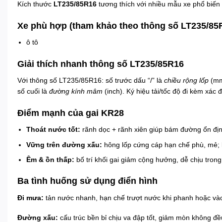
Kích thước
LT235/85R16
tương thích với nhiều mẫu xe phổ biến 
Xe phù hợp (tham khảo theo thông số LT235/85
ô tô
Giải thích nhanh thông số LT235/85R16
Với thông số LT235/85R16: số trước dấu “/” là
chiều rộng lốp
(mm
số cuối là
đường kính mâm
(inch). Ký hiệu tải/tốc độ đi kèm xác 
Điểm mạnh của gai KR28
Thoát nước tốt:
rãnh dọc + rãnh xiên giúp bám đường ổn địn
Vững trên đường xấu:
hông lốp cứng cáp hạn chế phù, mẻ; 
Êm & ồn thấp:
bố trí khối gai giảm cộng hưởng, dễ chịu trong
Ba tình huống sử dụng điển hình
Đi mưa:
tản nước nhanh, hạn chế trượt nước khi phanh hoặc và
Đường xấu:
cấu trúc bền bỉ chịu va đập tốt, giảm mòn không đề