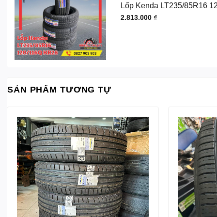
Lốp Kenda LT235/85R16 1
2.813.000
₫
SẢN PHẨM TƯƠNG TỰ