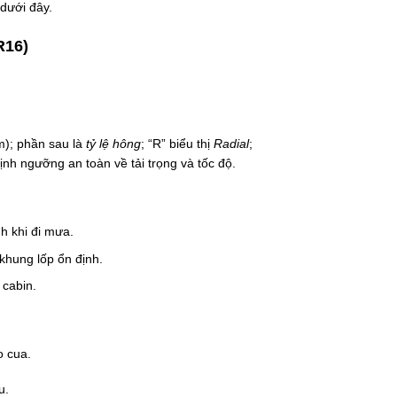
dưới đây.
R16)
); phần sau là
tỷ lệ hông
; “R” biểu thị
Radial
;
định ngưỡng an toàn về tải trọng và tốc độ.
h khi đi mưa.
khung lốp ổn định.
 cabin.
o cua.
u.