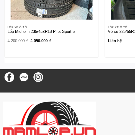
LỐP XE Ô TÔ
LỐP XE Ô TÔ
Lốp Michelin 235/45ZR18 Pilot Sport 5
Vỏ xe 225/55R
Giá
Giá
4.200.000
₫
4.050.000
₫
Liên hệ
gốc
hiện
là:
tại
4.200.000 ₫.
là:
4.050.000 ₫.