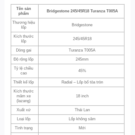
Tên sản
Bridgestone 245/45R18 Turanza T005A
phẩm
Thương hiệu
Bridgestone
lốp
Kích thước
245/45R18
lốp
Dòng gai
Turanza T005A
Độ rộng lốp
245mm
Tỷ lệ chiều
45%
cao
Thiết kế lốp
Radial – Lốp bố tỏa tròn
Kích thước
mâm xe
18 inch
(lazang)
Xuất xứ
Thái Lan
Loại lốp
Lốp không săm
Tình trạng
Mới