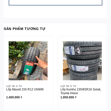
SẢN PHẨM TƯƠNG TỰ
LỐP XE Ô TÔ
LỐP XE Ô TÔ
Lốp Maxxit 155 R12 UN999
Lốp Kumho 235/65R16 Solati,
Toyota Hiace
1.400.000
₫
1.950.000
₫