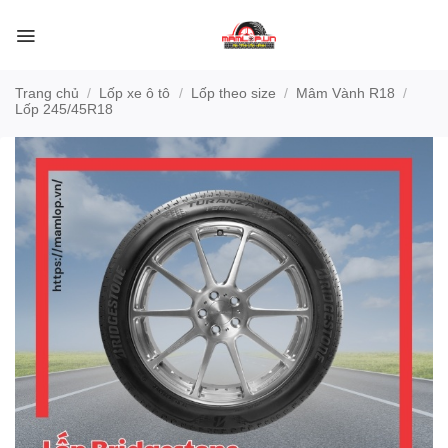
Bỏ
qua
nội
dung
Trang chủ
/
Lốp xe ô tô
/
Lốp theo size
/
Mâm Vành R18
/
Lốp 245/45R18