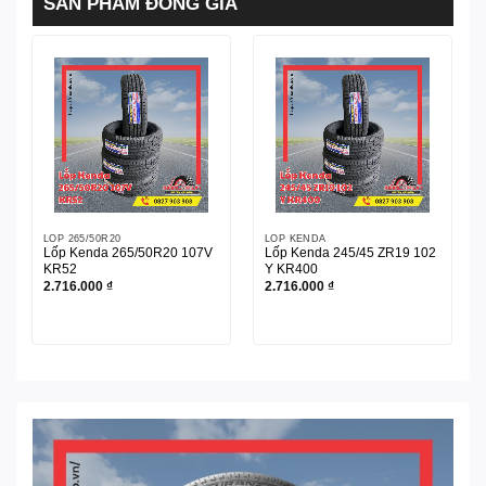
SẢN PHẨM ĐỒNG GIÁ
LỐP 265/50R20
LỐP KENDA
Lốp Kenda 265/50R20 107V
Lốp Kenda 245/45 ZR19 102
KR52
Y KR400
2.716.000
₫
2.716.000
₫