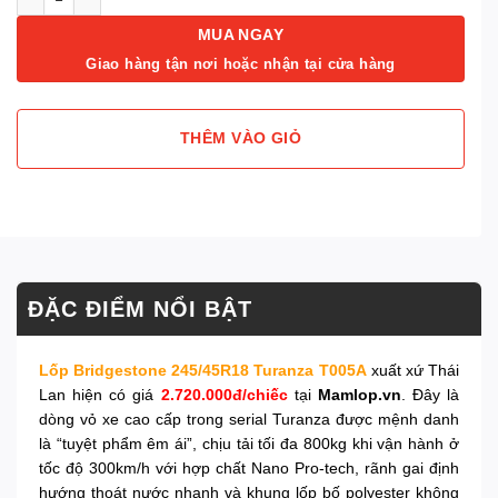
MUA NGAY
Giao hàng tận nơi hoặc nhận tại cửa hàng
THÊM VÀO GIỎ
ĐẶC ĐIỂM NỔI BẬT
Lốp Bridgestone 245/45R18 Turanza T005A
xuất xứ Thái
Lan hiện có giá
2.720.000đ/chiếc
tại
Mamlop.vn
. Đây là
dòng vỏ xe cao cấp trong serial Turanza được mệnh danh
là “tuyệt phẩm êm ái”, chịu tải tối đa 800kg khi vận hành ở
tốc độ 300km/h với hợp chất Nano Pro-tech, rãnh gai định
hướng thoát nước nhanh và khung lốp bố polyester không