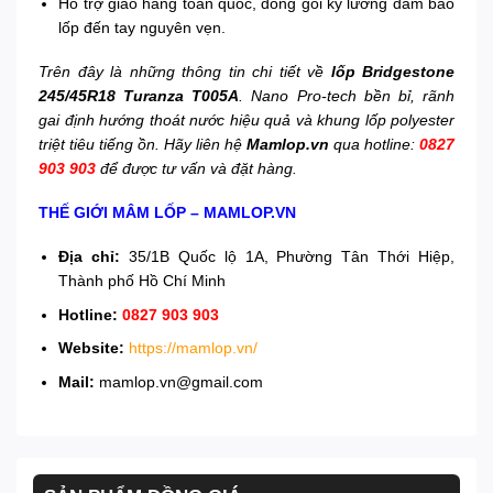
Hỗ trợ giao hàng toàn quốc, đóng gói kỹ lưỡng đảm bảo
lốp đến tay nguyên vẹn.
Trên đây là những thông tin chi tiết về
lốp Bridgestone
245/45R18 Turanza T005A
. Nano Pro-tech bền bỉ, rãnh
gai định hướng thoát nước hiệu quả và khung lốp polyester
triệt tiêu tiếng ồn. Hãy liên hệ
Mamlop.vn
qua hotline:
0827
903 903
để được tư vấn và đặt hàng.
THẾ GIỚI MÂM LỐP – MAMLOP.VN
Địa chỉ:
35/1B Quốc lộ 1A, Phường Tân Thới Hiệp,
Thành phố Hồ Chí Minh
Hotline:
0827 903 903
Website:
https://mamlop.vn/
Mail:
mamlop.vn@gmail.com