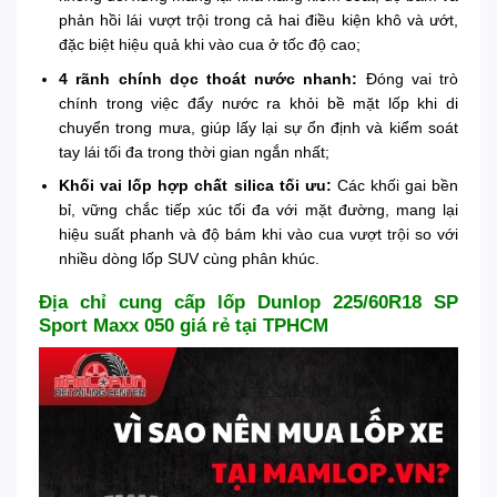
phản hồi lái vượt trội trong cả hai điều kiện khô và ướt,
đặc biệt hiệu quả khi vào cua ở tốc độ cao;
4 rãnh chính dọc thoát nước nhanh:
Đóng vai trò
chính trong việc đẩy nước ra khỏi bề mặt lốp khi di
chuyển trong mưa, giúp lấy lại sự ổn định và kiểm soát
tay lái tối đa trong thời gian ngắn nhất;
Khối vai lốp hợp chất silica tối ưu:
Các khối gai bền
bỉ, vững chắc tiếp xúc tối đa với mặt đường, mang lại
hiệu suất phanh và độ bám khi vào cua vượt trội so với
nhiều dòng lốp SUV cùng phân khúc.
Địa chỉ cung cấp lốp Dunlop 225/60R18 SP
Sport Maxx 050 giá rẻ tại TPHCM