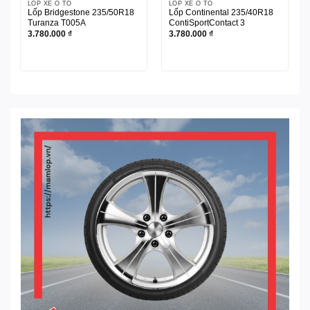
LỐP XE Ô TÔ
LỐP XE Ô TÔ
Lốp Bridgestone 235/50R18
Lốp Continental 235/40R18
Turanza T005A
ContiSportContact 3
3.780.000
₫
3.780.000
₫