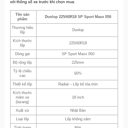
với thông số xe trước khi chọn mua:
Tên sản
Dunlop 225/60R18 SP Sport Maxx 050
phẩm
Thương hiệu
Dunlop
lốp
Kích thước
225/60R18
lốp
Dòng gai
SP Sport Maxx 050
Độ rộng lốp
225mm
Tỷ lệ chiều
60%
cao
Thiết kế lốp
Radial – Lốp bố tỏa tròn
Kích thước
mâm xe
18 inch
(lazang)
Xuất xứ
Nhật Bản
Loại lốp
Lốp không săm
Tình trạng
Mới