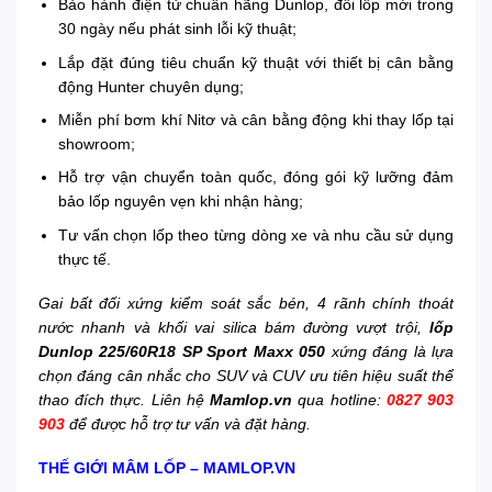
Bảo hành điện tử chuẩn hãng Dunlop, đổi lốp mới trong
30 ngày nếu phát sinh lỗi kỹ thuật;
Lắp đặt đúng tiêu chuẩn kỹ thuật với thiết bị cân bằng
động Hunter chuyên dụng;
Miễn phí bơm khí Nitơ và cân bằng động khi thay lốp tại
showroom;
Hỗ trợ vận chuyển toàn quốc, đóng gói kỹ lưỡng đảm
bảo lốp nguyên vẹn khi nhận hàng;
Tư vấn chọn lốp theo từng dòng xe và nhu cầu sử dụng
thực tế.
Gai bất đối xứng kiểm soát sắc bén, 4 rãnh chính thoát
nước nhanh và khối vai silica bám đường vượt trội,
lốp
Dunlop 225/60R18 SP Sport Maxx 050
xứng đáng là lựa
chọn đáng cân nhắc cho SUV và CUV ưu tiên hiệu suất thể
thao đích thực. Liên hệ
Mamlop.vn
qua hotline:
0827 903
903
để được hỗ trợ tư vấn và đặt hàng.
THẾ GIỚI MÂM LỐP – MAMLOP.VN