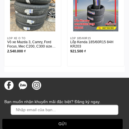
LỐP XE Ô TÔ
LỐP 185/60R15
Vỏ xe Mazda 3, Camry, Ford
Lốp Kenda 185/60R15 84H
Focus, Mec C200, C300 size
KR203
205/60R16
2.540.000
₫
921.500
₫
Bạn muốn nhận khuyến mãi đặc biệt? Đăng ký ngay.