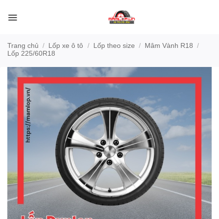
Bỏ
qua
nội
dung
Trang chủ
/
Lốp xe ô tô
/
Lốp theo size
/
Mâm Vành R18
/
Lốp 225/60R18