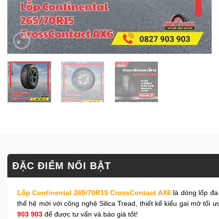
ĐẶC ĐIỂM NỔI BẬT
Lốp Continental 265/70R15 CrossContact AX6
là dòng lốp đa
thế hệ mới với công nghệ Silica Tread, thiết kế kiểu gai mở tối ư
903 903
để được tư vấn và báo giá tốt!