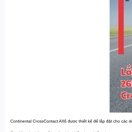
Continental CrossContact AX6 được thiết kế để lắp đặt cho các