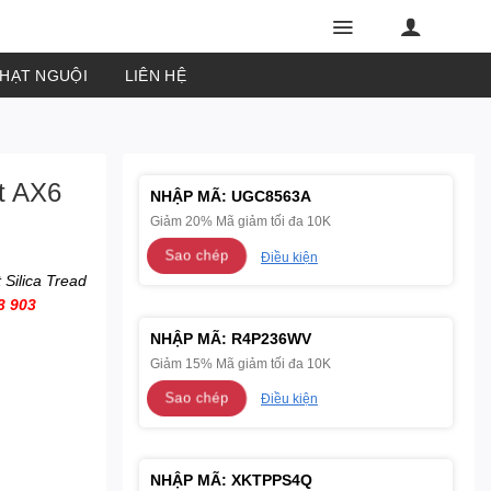
PHẠT NGUỘI
LIÊN HỆ
t AX6
NHẬP MÃ:
UGC8563A
Giảm 20% Mã giảm tối đa 10K
Sao chép
Điều kiện
Silica Tread
3 903
NHẬP MÃ:
R4P236WV
Giảm 15% Mã giảm tối đa 10K
Sao chép
Điều kiện
NHẬP MÃ:
XKTPPS4Q