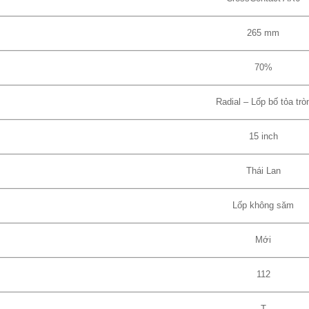
265 mm
70%
Radial – Lốp bố tỏa trò
15 inch
Thái Lan
Lốp không săm
Mới
112