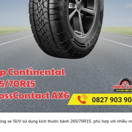
 dòng xe SUV sử dụng kích thước bánh 265/70R15, phù hợp với nhiều m