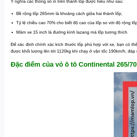
Ý nghĩa các thông số in trên thành lốp được hiểu như sau:
Bề rộng lốp 265mm là khoảng cách giữa hai thành lốp;
Tỷ lệ chiều cao 70% cho biết độ cao của lốp so với độ rộng l
Mâm xe 15 inch là đường kính lazang mà lốp tương thích.
Để xác định chính xác kích thước lốp phù hợp với xe, bạn có th
được khối lượng lên tới 1120kg khi chạy ở vận tốc 190km/h, đá
Đặc điểm của vỏ ô tô Continental 265/