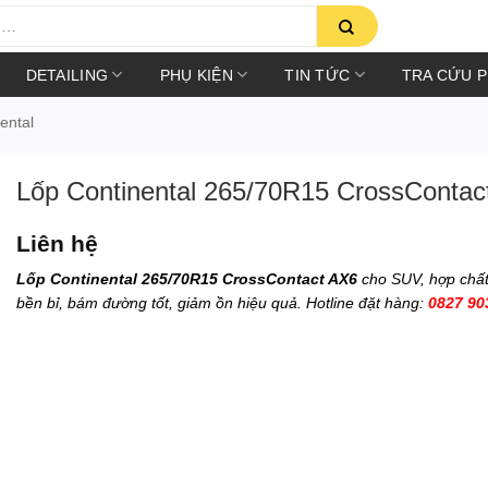
DETAILING
PHỤ KIỆN
TIN TỨC
TRA CỨU 
ental
Lốp Continental 265/70R15 CrossContac
Liên hệ
Lốp Continental 265/70R15 CrossContact AX6
cho SUV, hợp chất 
bền bỉ, bám đường tốt, giảm ồn hiệu quả. Hotline đặt hàng:
0827 90