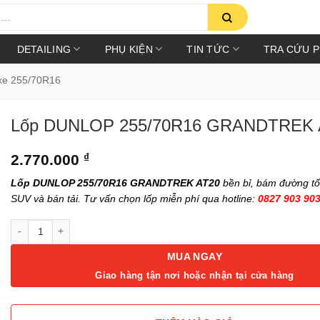
DETAILING
PHỤ KIỆN
TIN TỨC
TRA CỨU 
xe 255/70R16
Lốp DUNLOP 255/70R16 GRANDTREK 
2.770.000
₫
Lốp DUNLOP 255/70R16 GRANDTREK AT20
bền bỉ, bám đường tố
SUV và bán tải. Tư vấn chọn lốp miễn phí qua hotline:
0827 903 90
Lốp DUNLOP 255/70R16 GRANDTREK AT20 số lượng
MUA NGAY
Giao hàng tận nơi hoặc nhận tại cửa hàng