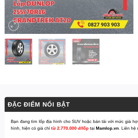
ĐẶC ĐIỂM NỔI BẬT
Bạn đang tìm lốp địa hình cho SUV hoặc bán tải với mức giá h
hình, hiện có giá chỉ
từ 2.770.000 đ/lốp
tại
Mamlop.vn
. Liên hệ