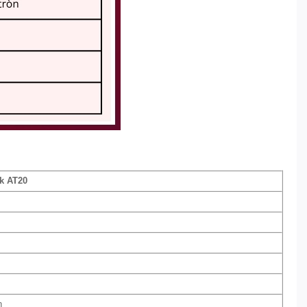
k AT20
n