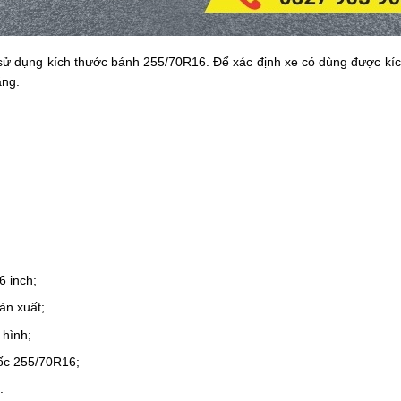
sử dụng kích thước bánh 255/70R16. Để xác định xe có dùng được kích
ăng.
6 inch;
ản xuất;
 hình;
gốc 255/70R16;
.