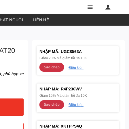
PHẠT NGUỘI
LIÊN HỆ
AT20
NHẬP MÃ:
UGC8563A
Giảm 20% Mã giảm tối đa 10K
Sao chép
Điều kiện
t, phù hợp xe
3
NHẬP MÃ:
R4P236WV
Giảm 15% Mã giảm tối đa 10K
Sao chép
Điều kiện
NHẬP MÃ:
XKTPPS4Q