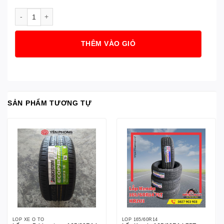
Lốp Kenda 205/55R16 91V KR205 số lượng
THÊM VÀO GIỎ
SẢN PHẨM TƯƠNG TỰ
LỐP XE Ô TÔ
LỐP 165/60R14