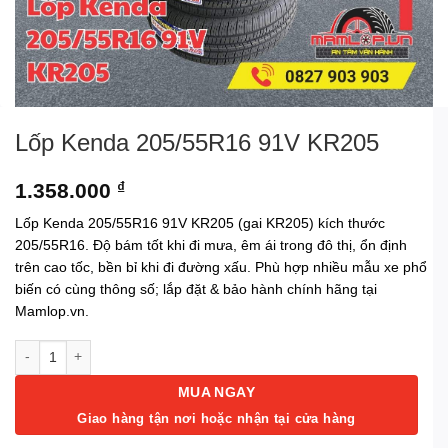
Lốp Kenda 205/55R16 91V KR205
1.358.000
₫
Lốp Kenda 205/55R16 91V KR205 (gai KR205) kích thước
205/55R16. Độ bám tốt khi đi mưa, êm ái trong đô thị, ổn định
trên cao tốc, bền bỉ khi đi đường xấu. Phù hợp nhiều mẫu xe phổ
biến có cùng thông số; lắp đặt & bảo hành chính hãng tại
Mamlop.vn.
Lốp Kenda 205/55R16 91V KR205 số lượng
MUA NGAY
Giao hàng tận nơi hoặc nhận tại cửa hàng