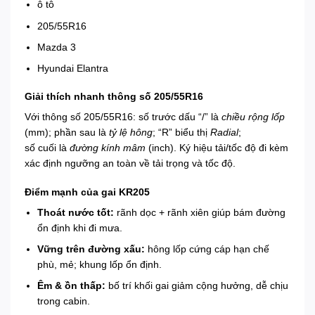
ô tô
205/55R16
Mazda 3
Hyundai Elantra
Giải thích nhanh thông số 205/55R16
Với thông số 205/55R16: số trước dấu “/” là
chiều rộng lốp
(mm); phần sau là
tỷ lệ hông
; “R” biểu thị
Radial
;
số cuối là
đường kính mâm
(inch). Ký hiệu tải/tốc độ đi kèm
xác định ngưỡng an toàn về tải trọng và tốc độ.
Điểm mạnh của gai KR205
Thoát nước tốt:
rãnh dọc + rãnh xiên giúp bám đường
ổn định khi đi mưa.
Vững trên đường xấu:
hông lốp cứng cáp hạn chế
phù, mẻ; khung lốp ổn định.
Êm & ồn thấp:
bố trí khối gai giảm cộng hưởng, dễ chịu
trong cabin.