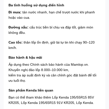
Ba tình huống sử dụng điển hình
Đi mưa:
tản nước nhanh, hạn chế trượt nước khi phanh
hoặc vào cua.
Đường xấu:
cấu trúc bền bỉ chịu va đập tốt, giảm mòn
không đều.
Cao tốc:
thân lốp ổn định, giữ lái tự tin khi chạy 90–120
km/h.
Bảo hành & hậu mãi
Áp dụng theo
Chính sách bảo hành
của Mamlop.vn.
Khuyến nghị đảo lốp 8.000–10.000 km,
kiểm tra áp suất định kỳ và cân chỉnh góc đặt bánh để tối
ưu tuổi thọ.
Sản phẩm Kenda liên quan
Bạn có thể tham khảo thêm
Lốp Kenda 195/55R15 85V
KR205
,
Lốp Kenda 195/65R15 91V KR205
,
Lốp Kenda
.