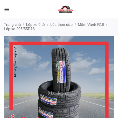
Bỏ
qua
nội
dung
Trang chủ
/
Lốp xe ô tô
/
Lốp theo size
/
Mâm Vành R16
/
Lốp xe 205/55R16