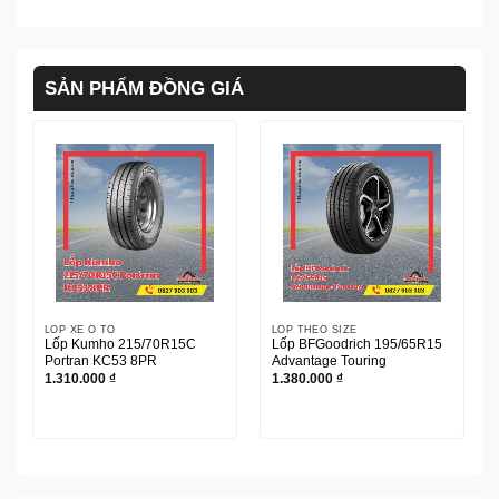
SẢN PHẨM ĐỒNG GIÁ
LỐP XE Ô TÔ
LỐP THEO SIZE
Lốp Kumho 215/70R15C
Lốp BFGoodrich 195/65R15
Portran KC53 8PR
Advantage Touring
1.310.000
₫
1.380.000
₫