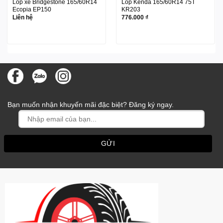
Lốp xe Bridgestone 165/60R14
Lốp Kenda 165/60R14 75T
Ecopia EP150
KR203
Liên hệ
776.000
₫
Bạn muốn nhận khuyến mãi đặc biệt? Đăng ký ngay.