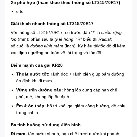
Xe phù hợp (tham khảo theo thông số LT315/70R17)
ô tô
Giải thích nhanh thông số LT315/70R17
Với thông số LT315/70R17: số trước dấu “/” là
chiều rộng
lốp
(mm); phần sau là
tỷ lệ hông
; “R” biểu thị
Radial
;
số cuối là
đường kính mâm
(inch). Ký hiệu tải/tốc độ đi kèm
xác định ngưỡng an toàn về tải trọng và tốc độ.
Điểm mạnh của gai KR28
Thoát nước tốt:
rãnh dọc + rãnh xiên giúp bám đường
ổn định khi đi mưa.
Vững trên đường xấu:
hông lốp cứng cáp hạn chế
phù, mẻ; khung lốp ổn định.
Êm & ồn thấp:
bố trí khối gai giảm cộng hưởng, dễ chịu
trong cabin.
Ba tình huống sử dụng điển hình
Đi mưa:
tản nước nhanh, hạn chế trượt nước khi phanh