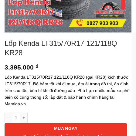
Lốp Kenda LT315/70R17 121/118Q
KR28
3.395.000
₫
Lốp Kenda LT315/70R17 121/118Q KR28 (gai KR28) kích thước
LT315/70R17. Độ bám tốt khi đi mưa, êm ái trong đô thị, ổn định
trên cao tốc, bền bỉ khi đi đường xấu. Phù hợp nhiều mẫu xe phổ
biến có cùng thông số; lắp đặt & bảo hành chính hãng tại
Mamlop.vn.
Lốp Kenda LT315/70R17 121/118Q KR28 số lượng
MUA NGAY