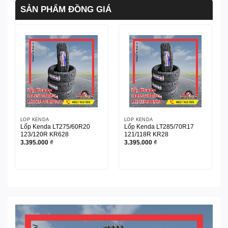
SẢN PHẨM ĐỒNG GIÁ
LỐP KENDA
LỐP KENDA
Lốp Kenda LT275/60R20
Lốp Kenda LT285/70R17
123/120R KR628
121/118R KR28
3.395.000
₫
3.395.000
₫