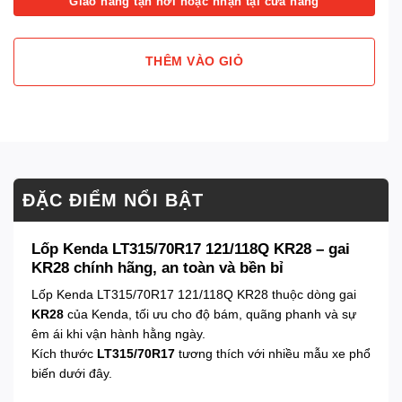
Giao hàng tận nơi hoặc nhận tại cửa hàng
THÊM VÀO GIỎ
ĐẶC ĐIỂM NỔI BẬT
Lốp Kenda LT315/70R17 121/118Q KR28 – gai
KR28 chính hãng, an toàn và bền bỉ
Lốp Kenda LT315/70R17 121/118Q KR28 thuộc dòng gai
KR28
của Kenda, tối ưu cho độ bám, quãng phanh và sự
êm ái khi vận hành hằng ngày.
Kích thước
LT315/70R17
tương thích với nhiều mẫu xe phổ
biến dưới đây.