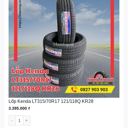
Lốp Kenda LT315/70R17 121/118Q KR28
3.395.000
₫
Lốp Kenda LT315/70R17 121/118Q KR28 số lượng