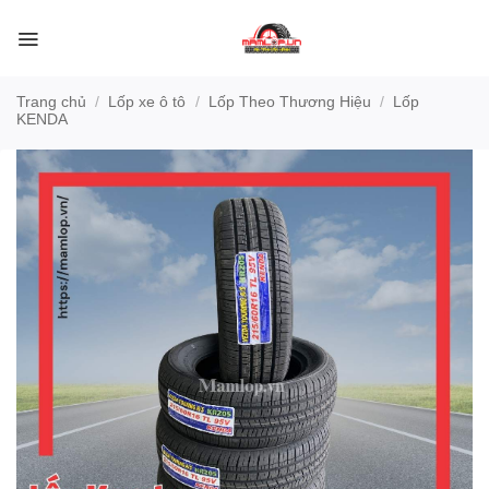
Bỏ
qua
nội
dung
Trang chủ
/
Lốp xe ô tô
/
Lốp Theo Thương Hiệu
/
Lốp
KENDA