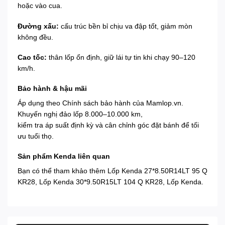
hoặc vào cua.
Đường xấu:
cấu trúc bền bỉ chịu va đập tốt, giảm mòn
không đều.
Cao tốc:
thân lốp ổn định, giữ lái tự tin khi chạy 90–120
km/h.
Bảo hành & hậu mãi
Áp dụng theo
Chính sách bảo hành
của Mamlop.vn.
Khuyến nghị đảo lốp 8.000–10.000 km,
kiểm tra áp suất định kỳ và cân chỉnh góc đặt bánh để tối
ưu tuổi thọ.
Sản phẩm Kenda liên quan
Bạn có thể tham khảo thêm
Lốp Kenda 27*8.50R14LT 95 Q
KR28
,
Lốp Kenda 30*9.50R15LT 104 Q KR28
,
Lốp Kenda
.