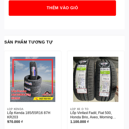
THÊM VÀO GIỎ
SẢN PHẨM TƯƠNG TỰ
LỐP KENDA
LỐP XE Ô TÔ
Lốp Kenda 185/55R16 87H
Lốp Vinfast Fadil, Fiat 500,
KR203
Honda Brio, Aveo, Morning
Kumho 185/55R15
970.000
₫
1.100.000
₫