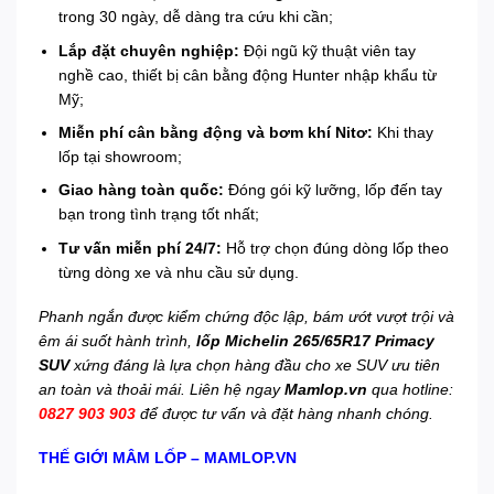
trong 30 ngày, dễ dàng tra cứu khi cần;
Lắp đặt chuyên nghiệp:
Đội ngũ kỹ thuật viên tay
nghề cao, thiết bị cân bằng động Hunter nhập khẩu từ
Mỹ;
Miễn phí cân bằng động và bơm khí Nitơ:
Khi thay
lốp tại showroom;
Giao hàng toàn quốc:
Đóng gói kỹ lưỡng, lốp đến tay
bạn trong tình trạng tốt nhất;
Tư vấn miễn phí 24/7:
Hỗ trợ chọn đúng dòng lốp theo
từng dòng xe và nhu cầu sử dụng.
Phanh ngắn được kiểm chứng độc lập, bám ướt vượt trội và
êm ái suốt hành trình,
lốp Michelin 265/65R17 Primacy
SUV
xứng đáng là lựa chọn hàng đầu cho xe SUV ưu tiên
an toàn và thoải mái. Liên hệ ngay
Mamlop.vn
qua hotline:
0827 903 903
để được tư vấn và đặt hàng nhanh chóng.
THẾ GIỚI MÂM LỐP – MAMLOP.VN