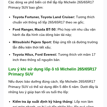
Các dòng xe phổ biến có thể lắp lốp Michelin 265/65R17
Primacy SUV bao gồm:
Toyota Fortuner, Toyota Land Cruiser:
Tương thích
chuẩn với thông số lốp 265/65R17 theo xe gốc;
Ford Ranger, Mazda BT-50:
Phù hợp với nhu cầu vận
hành đa địa hình của dòng bán tải này;
Mitsubishi Pajero Sport:
Đáp ứng tốt cả đường trường
lẫn điều kiện thời tiết xấu;
Toyota Hilux, Ford Everest:
Tương thích với mâm 17
inch theo thông số nguyên bản.
Lưu ý khi sử dụng lốp ô tô Michelin 265/65R17
Primacy SUV
Nếu được bảo dưỡng đúng cách, lốp Michelin 265/65R17
Primacy SUV có thể sử dụng đến 5 đến 6 năm. Dưới đây là
những lưu ý giúp bạn tối ưu tuổi thọ lốp:
Kiểm tra áp suất định kỳ hàng tháng:
Lốp non làm
gai mòn nhanh, xe bị ì và tốn nhiên liệu; lốp quá căng