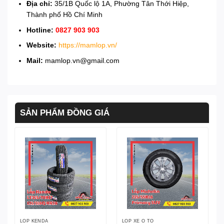
Địa chỉ:
35/1B Quốc lộ 1A, Phường Tân Thới Hiệp,
Thành phố Hồ Chí Minh
Hotline:
0827 903 903
Website:
https://mamlop.vn/
Mail:
mamlop.vn@gmail.com
SẢN PHẨM ĐỒNG GIÁ
LỐP KENDA
LỐP XE Ô TÔ