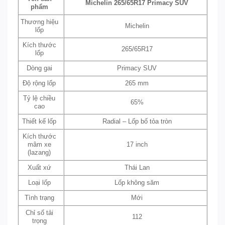
Michelin 265/65R17 Primacy SUV
phẩm
Thương hiệu
Michelin
lốp
Kích thước
265/65R17
lốp
Dòng gai
Primacy SUV
Độ rộng lốp
265 mm
Tỷ lệ chiều
65%
cao
Thiết kế lốp
Radial – Lốp bố tỏa tròn
Kích thước
mâm xe
17 inch
(lazang)
Xuất xứ
Thái Lan
Loại lốp
Lốp không săm
Tình trạng
Mới
Chỉ số tải
112
trọng