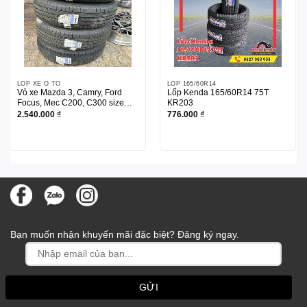
LỐP XE Ô TÔ
LỐP 165/60R14
Vỏ xe Mazda 3, Camry, Ford
Lốp Kenda 165/60R14 75T
Focus, Mec C200, C300 size
KR203
205/60R16
2.540.000
₫
776.000
₫
Bạn muốn nhận khuyến mãi đặc biệt? Đăng ký ngay.