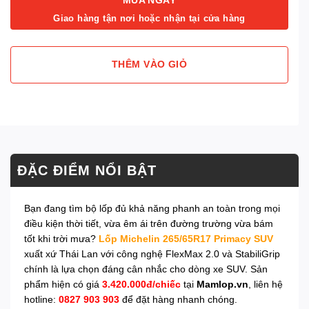
Giao hàng tận nơi hoặc nhận tại cửa hàng
THÊM VÀO GIỎ
ĐẶC ĐIỂM NỔI BẬT
Bạn đang tìm bộ lốp đủ khả năng phanh an toàn trong mọi
điều kiện thời tiết, vừa êm ái trên đường trường vừa bám
tốt khi trời mưa?
Lốp Michelin 265/65R17 Primacy SUV
xuất xứ Thái Lan với công nghệ FlexMax 2.0 và StabiliGrip
chính là lựa chọn đáng cân nhắc cho dòng xe SUV. Sản
phẩm hiện có giá
3.420.000đ/chiếc
tại
Mamlop.vn
, liên hệ
hotline:
0827 903 903
để đặt hàng nhanh chóng.