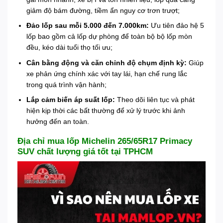
giảm độ bám đường, tiềm ẩn nguy cơ trơn trượt;
Đảo lốp sau mỗi 5.000 đến 7.000km:
Ưu tiên đảo hệ 5
lốp bao gồm cả lốp dự phòng để toàn bộ bộ lốp mòn
đều, kéo dài tuổi thọ tối ưu;
Cân bằng động và căn chỉnh độ chụm định kỳ:
Giúp
xe phản ứng chính xác với tay lái, hạn chế rung lắc
trong quá trình vận hành;
Lắp cảm biến áp suất lốp:
Theo dõi liên tục và phát
hiện kịp thời các bất thường để xử lý trước khi ảnh
hưởng đến an toàn.
Địa chỉ mua lốp Michelin 265/65R17 Primacy
SUV chất lượng giá tốt tại TPHCM