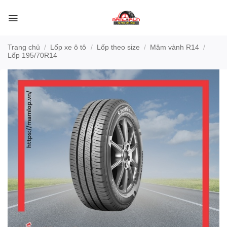
Bỏ
qua
nội
dung
Trang chủ
/
Lốp xe ô tô
/
Lốp theo size
/
Mâm vành R14
/
Lốp 195/70R14