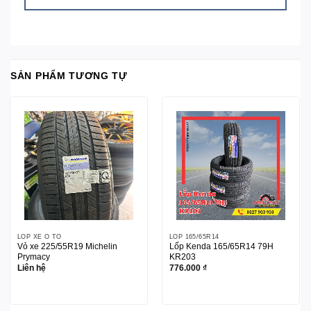
SẢN PHẨM TƯƠNG TỰ
LỐP XE Ô TÔ
LỐP 165/65R14
Vỏ xe 225/55R19 Michelin
Lốp Kenda 165/65R14 79H
Prymacy
KR203
Liên hệ
776.000
₫