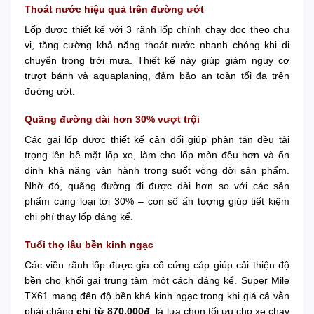
Thoát nước hiệu quả trên đường ướt
Lốp được thiết kế với 3 rãnh lốp chính chạy dọc theo chu
vi, tăng cường khả năng thoát nước nhanh chóng khi di
chuyển trong trời mưa. Thiết kế này giúp giảm nguy cơ
trượt bánh và aquaplaning, đảm bảo an toàn tối đa trên
đường ướt.
Quãng đường dài hơn 30% vượt trội
Các gai lốp được thiết kế cân đối giúp phân tán đều tải
trọng lên bề mặt lốp xe, làm cho lốp mòn đều hơn và ổn
định khả năng vận hành trong suốt vòng đời sản phẩm.
Nhờ đó, quãng đường đi được dài hơn so với các sản
phẩm cùng loại tới 30% – con số ấn tượng giúp tiết kiệm
chi phí thay lốp đáng kể.
Tuổi thọ lâu bền kinh ngạc
Các viền rãnh lốp được gia cố cứng cáp giúp cải thiện độ
bền cho khối gai trung tâm một cách đáng kể. Super Mile
TX61 mang đến độ bền khá kinh ngạc trong khi giá cả vẫn
phải chăng
chỉ từ 870.000đ
, là lựa chọn tối ưu cho xe chạy