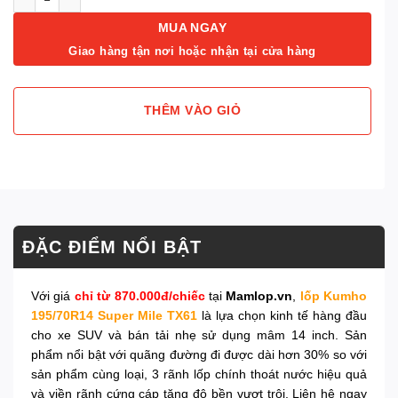
MUA NGAY
Giao hàng tận nơi hoặc nhận tại cửa hàng
THÊM VÀO GIỎ
ĐẶC ĐIỂM NỔI BẬT
Với giá
chỉ từ 870.000đ/chiếc
tại
Mamlop.vn
,
lốp Kumho
195/70R14 Super Mile TX61
là lựa chọn kinh tế hàng đầu
cho xe SUV và bán tải nhẹ sử dụng mâm 14 inch. Sản
phẩm nổi bật với quãng đường đi được dài hơn 30% so với
sản phẩm cùng loại, 3 rãnh lốp chính thoát nước hiệu quả
và viền rãnh cứng cáp tăng độ bền vượt trội. Liên hệ ngay