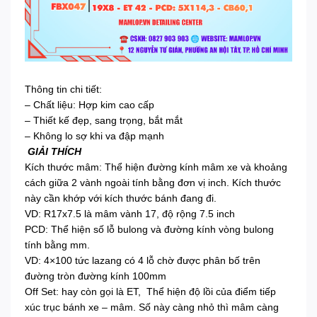
Thông tin chi tiết:
– Chất liệu: Hợp kim cao cấp
– Thiết kế đẹp, sang trọng, bắt mắt
– Không lo sợ khi va đập mạnh
GIẢI THÍCH
Kích thước mâm: Thể hiện đường kính mâm xe và khoảng
cách giữa 2 vành ngoài tính bằng đơn vị inch. Kích thước
này cần khớp với kích thước bánh đang đi.
VD: R17x7.5 là mâm vành 17, độ rộng 7.5 inch
PCD: Thể hiện số lỗ bulong và đường kính vòng bulong
tính bằng mm.
VD: 4×100 tức lazang có 4 lỗ chờ được phân bố trên
đường tròn đường kính 100mm
Off Set: hay còn gọi là ET, Thể hiện độ lồi của điểm tiếp
xúc trục bánh xe – mâm. Số này càng nhỏ thì mâm càng