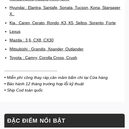
Hyundai : Elantra, Santafe, Sonata, Tucson, Kona, Stargager
X..
Kia : Caren, Cerato, Rondo, K3, K5, Seltos, Sorento, Forte
Lexus
Mazda : 3,6, CX8, CX30
Mitsubishi : Grandis, Xpander, Outlander
Toyota : Camry, Corolla Cross, Crush
_______________________
• Miễn phí công thay ráp,cân mâm bấm chì tại Cửa hàng.
• Bảo hành 12 tháng trường hợp lỗi kỹ thuật
• Ship Cod toàn quốc
ĐẶC ĐIỂM NỔI BẬT