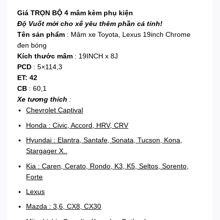
Giá TRỌN BỘ 4 mâm kèm phụ kiện
Độ Vuốt mới cho xế yêu thêm phần cá tính!
Tên sản phẩm
: Mâm xe Toyota, Lexus 19inch Chrome
đen bóng
Kích thước mâm
: 19INCH x 8J
PCD
: 5×114,3
ET: 42
CB
: 60,1
Xe tương thích
:
Chevrolet Captival
Honda : Civic, Accord, HRV, CRV
Hyundai : Elantra, Santafe, Sonata, Tucson, Kona,
Stargager X..
Kia : Caren, Cerato, Rondo, K3, K5, Seltos, Sorento,
Forte
Lexus
Mazda : 3,6, CX8, CX30