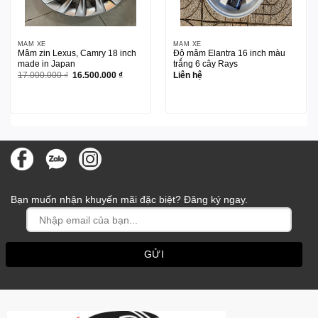
MÂM XE
MÂM XE
Mâm zin Lexus, Camry 18 inch
Độ mâm Elantra 16 inch màu
made in Japan
trắng 6 cây Rays
Giá
Giá
17.000.000
₫
16.500.000
₫
Liên hệ
gốc
hiện
là:
tại
17.000.000 ₫.
là:
16.500.000 ₫.
Bạn muốn nhận khuyến mãi đặc biệt? Đăng ký ngay.