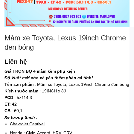
Mâm xe Toyota, Lexus 19inch Chrome
đen bóng
Liên hệ
Giá TRỌN BỘ 4 mâm kèm phụ kiện
Độ Vuốt mới cho xế yêu thêm phần cá tính!
Tên sản phẩm
: Mâm xe Toyota, Lexus 19inch Chrome đen bóng
Kích thước mâm
: 19INCH x 8J
PCD
: 5×114,3
ET: 42
CB
: 60,1
Xe tương thích
:
Chevrolet Captival
Honda : Civic, Accord, HRV, CRV