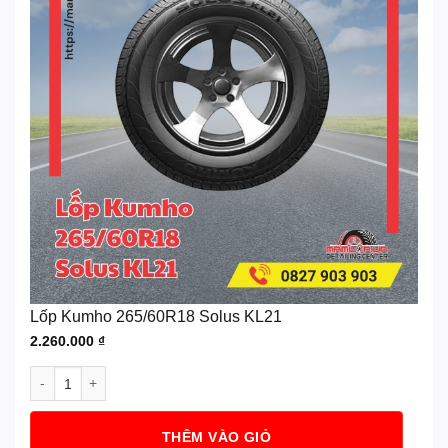
Lốp Kumho 265/60R18 Solus KL21
2.260.000
₫
Lốp Kumho 265/60R18 Solus KL21 số lượng
THÊM VÀO GIỎ