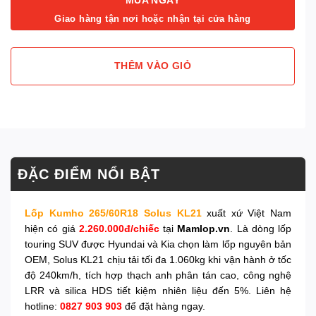
Giao hàng tận nơi hoặc nhận tại cửa hàng
THÊM VÀO GIỎ
ĐẶC ĐIỂM NỔI BẬT
Lốp Kumho 265/60R18 Solus KL21
xuất xứ Việt Nam
hiện có giá
2.260.000đ/chiếc
tại
Mamlop.vn
. Là dòng lốp
touring SUV được Hyundai và Kia chọn làm lốp nguyên bản
OEM, Solus KL21 chịu tải tối đa 1.060kg khi vận hành ở tốc
độ 240km/h, tích hợp thạch anh phân tán cao, công nghệ
LRR và silica HDS tiết kiệm nhiên liệu đến 5%. Liên hệ
hotline:
0827 903 903
để đặt hàng ngay.