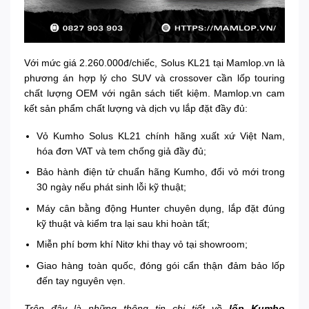
Với mức giá 2.260.000đ/chiếc, Solus KL21 tại Mamlop.vn là
phương án hợp lý cho SUV và crossover cần lốp touring
chất lượng OEM với ngân sách tiết kiệm. Mamlop.vn cam
kết sản phẩm chất lượng và dịch vụ lắp đặt đầy đủ:
Vỏ Kumho Solus KL21 chính hãng xuất xứ Việt Nam,
hóa đơn VAT và tem chống giả đầy đủ;
Bảo hành điện tử chuẩn hãng Kumho, đổi vỏ mới trong
30 ngày nếu phát sinh lỗi kỹ thuật;
Máy cân bằng động Hunter chuyên dụng, lắp đặt đúng
kỹ thuật và kiểm tra lại sau khi hoàn tất;
Miễn phí bơm khí Nitơ khi thay vỏ tại showroom;
Giao hàng toàn quốc, đóng gói cẩn thận đảm bảo lốp
đến tay nguyên vẹn.
Trên đây là những thông tin chi tiết về
lốp Kumho