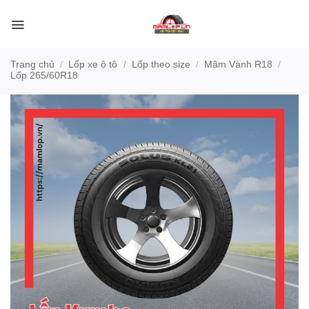
Bỏ
qua
nội
dung
Trang chủ
/
Lốp xe ô tô
/
Lốp theo size
/
Mâm Vành R18
/
Lốp 265/60R18