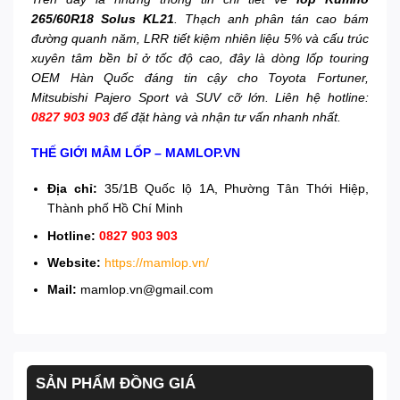
265/60R18 Solus KL21
. Thạch anh phân tán cao bám
đường quanh năm, LRR tiết kiệm nhiên liệu 5% và cấu trúc
xuyên tâm bền bỉ ở tốc độ cao, đây là dòng lốp touring
OEM Hàn Quốc đáng tin cậy cho Toyota Fortuner,
Mitsubishi Pajero Sport và SUV cỡ lớn. Liên hệ hotline:
0827 903 903
để đặt hàng và nhận tư vấn nhanh nhất.
THẾ GIỚI MÂM LỐP – MAMLOP.VN
Địa chỉ:
35/1B Quốc lộ 1A, Phường Tân Thới Hiệp,
Thành phố Hồ Chí Minh
Hotline:
0827 903 903
Website:
https://mamlop.vn/
Mail:
mamlop.vn@gmail.com
SẢN PHẨM ĐỒNG GIÁ