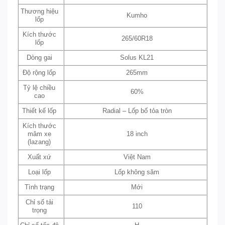
Thương hiệu
Kumho
lốp
Kích thước
265/60R18
lốp
Dòng gai
Solus KL21
Độ rộng lốp
265mm
Tỷ lệ chiều
60%
cao
Thiết kế lốp
Radial – Lốp bố tỏa tròn
Kích thước
mâm xe
18 inch
(lazang)
Xuất xứ
Việt Nam
Loại lốp
Lốp không săm
Tình trạng
Mới
Chỉ số tải
110
trọng