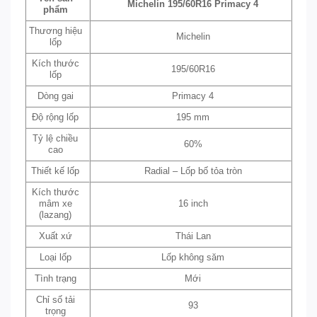
Michelin 195/60R16 Primacy 4
phẩm
Thương hiệu
Michelin
lốp
Kích thước
195/60R16
lốp
Dòng gai
Primacy 4
Độ rộng lốp
195 mm
Tỷ lệ chiều
60%
cao
Thiết kế lốp
Radial – Lốp bố tỏa tròn
Kích thước
mâm xe
16 inch
(lazang)
Xuất xứ
Thái Lan
Loại lốp
Lốp không săm
Tình trạng
Mới
Chỉ số tải
93
trọng