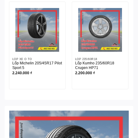
LỐP XE Ô TÔ
LỐP 235/60R18
Lốp Michelin 205/45R17 Pilot
Lốp Kumho 235/60R18
Sport 5
Crugen HP71
2.240.000
₫
2.200.000
₫