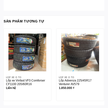
SẢN PHẨM TƯƠNG TỰ
LỐP XE Ô TÔ
LỐP XE Ô TÔ
Lốp xe Vinfast VF3 Comforser
Lốp Advenza 225/45R17
CF1100 205/60R16
Venturer AV579
Liên hệ
1.850.000
₫