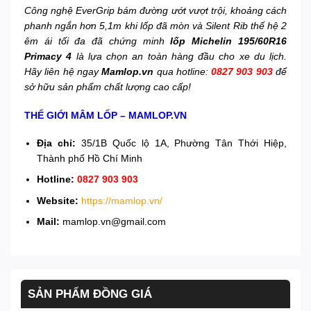
Công nghệ EverGrip bám đường ướt vượt trội, khoảng cách
phanh ngắn hơn 5,1m khi lốp đã mòn và Silent Rib thế hệ 2
êm ái tối đa đã chứng minh
lốp Michelin 195/60R16
Primacy 4
là lựa chọn an toàn hàng đầu cho xe du lịch.
Hãy liên hệ ngay
Mamlop.vn
qua hotline:
0827 903 903
để
sở hữu sản phẩm chất lượng cao cấp!
THẾ GIỚI MÂM LỐP – MAMLOP.VN
Địa chỉ:
35/1B Quốc lộ 1A, Phường Tân Thới Hiệp,
Thành phố Hồ Chí Minh
Hotline:
0827 903 903
Website:
https://mamlop.vn/
Mail:
mamlop.vn@gmail.com
SẢN PHẨM ĐỒNG GIÁ