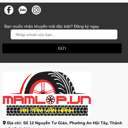
Bạn muốn nhận khuyến mãi đặc biệt? Đăng ký ngay.
Địa chỉ: Số 12 Nguyễn Tư Giản, Phường An Hội Tây, Thành