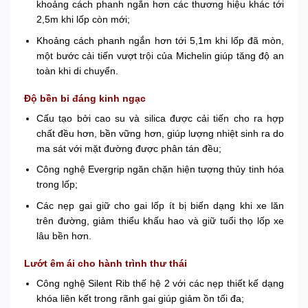
khoảng cách phanh ngắn hơn các thương hiệu khác tới
2,5m khi lốp còn mới;
Khoảng cách phanh ngắn hơn tới 5,1m khi lốp đã mòn,
một bước cải tiến vượt trội của Michelin giúp tăng độ an
toàn khi di chuyển.
Độ bền bỉ đáng kinh ngạc
Cấu tạo bởi cao su và silica được cải tiến cho ra hợp
chất đều hơn, bền vững hơn, giúp lượng nhiệt sinh ra do
ma sát với mặt đường được phân tán đều;
Công nghệ Evergrip ngăn chặn hiện tượng thủy tinh hóa
trong lốp;
Các nẹp gai giữ cho gai lốp ít bị biến dạng khi xe lăn
trên đường, giảm thiểu khấu hao và giữ tuổi thọ lốp xe
lâu bền hơn.
Lướt êm ái cho hành trình thư thái
Công nghệ Silent Rib thế hệ 2 với các nẹp thiết kế dạng
khóa liên kết trong rãnh gai giúp giảm ồn tối đa;