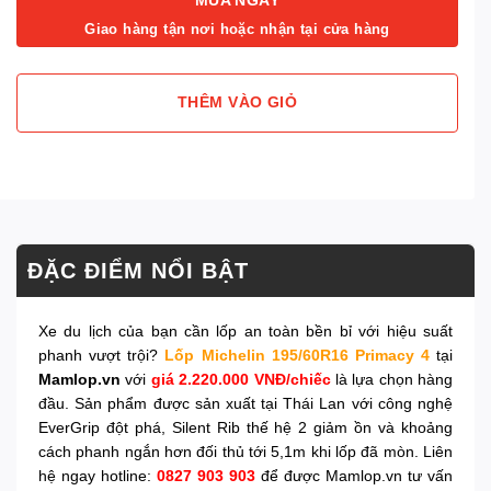
Giao hàng tận nơi hoặc nhận tại cửa hàng
THÊM VÀO GIỎ
ĐẶC ĐIỂM NỔI BẬT
Xe du lịch của bạn cần lốp an toàn bền bỉ với hiệu suất
phanh vượt trội?
Lốp Michelin 195/60R16 Primacy 4
tại
Mamlop.vn
với
giá 2.220.000 VNĐ/chiếc
là lựa chọn hàng
đầu. Sản phẩm được sản xuất tại Thái Lan với công nghệ
EverGrip đột phá, Silent Rib thế hệ 2 giảm ồn và khoảng
cách phanh ngắn hơn đối thủ tới 5,1m khi lốp đã mòn. Liên
hệ ngay hotline:
0827 903 903
để được Mamlop.vn tư vấn