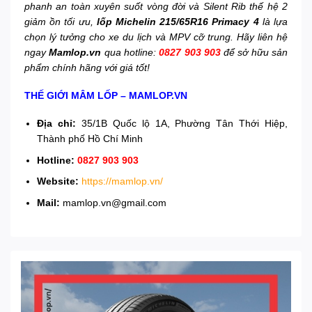
phanh an toàn xuyên suốt vòng đời và Silent Rib thế hệ 2
giảm ồn tối ưu,
lốp Michelin 215/65R16 Primacy 4
là lựa
chọn lý tưởng cho xe du lịch và MPV cỡ trung. Hãy liên hệ
ngay
Mamlop.vn
qua hotline:
0827 903 903
để sở hữu sản
phẩm chính hãng với giá tốt!
THẾ GIỚI MÂM LỐP – MAMLOP.VN
Địa chỉ:
35/1B Quốc lộ 1A, Phường Tân Thới Hiệp,
Thành phố Hồ Chí Minh
Hotline:
0827 903 903
Website:
https://mamlop.vn/
Mail:
mamlop.vn@gmail.com