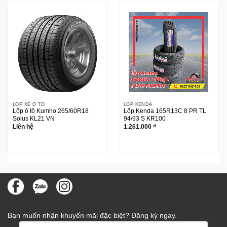
LỐP XE Ô TÔ
LỐP KENDA
Lốp ô tô Kumho 265/60R18
Lốp Kenda 165R13C 8 PR TL
Solus KL21 VN
94/93 S KR100
Liên hệ
1.261.000
₫
Bạn muốn nhận khuyến mãi đặc biệt? Đăng ký ngay.