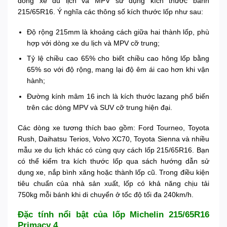
dòng xe du lịch và MPV sử dụng kích thước bánh
215/65R16. Ý nghĩa các thông số kích thước lốp như sau:
Độ rộng 215mm là khoảng cách giữa hai thành lốp, phù
hợp với dòng xe du lịch và MPV cỡ trung;
Tỷ lệ chiều cao 65% cho biết chiều cao hông lốp bằng
65% so với độ rộng, mang lại độ êm ái cao hơn khi vận
hành;
Đường kính mâm 16 inch là kích thước lazang phổ biến
trên các dòng MPV và SUV cỡ trung hiện đại.
Các dòng xe tương thích bao gồm: Ford Tourneo, Toyota
Rush, Daihatsu Terios, Volvo XC70, Toyota Sienna và nhiều
mẫu xe du lịch khác có cùng quy cách lốp 215/65R16. Bạn
có thể kiểm tra kích thước lốp qua sách hướng dẫn sử
dụng xe, nắp bình xăng hoặc thành lốp cũ. Trong điều kiện
tiêu chuẩn của nhà sản xuất, lốp có khả năng chịu tải
750kg mỗi bánh khi di chuyển ở tốc độ tối đa 240km/h.
Đặc tính nổi bật của lốp Michelin 215/65R16
Primacy 4