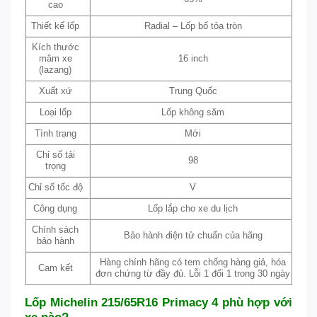
cao
Thiết kế lốp
Radial – Lốp bố tỏa tròn
Kích thước
mâm xe
16 inch
(lazang)
Xuất xứ
Trung Quốc
Loại lốp
Lốp không săm
Tình trạng
Mới
Chỉ số tải
98
trọng
Chỉ số tốc độ
V
Công dụng
Lốp lắp cho xe du lịch
Chính sách
Bảo hành điện tử chuẩn của hãng
bảo hành
Hàng chính hãng có tem chống hàng giả, hóa
Cam kết
đơn chứng từ đầy đủ. Lỗi 1 đổi 1 trong 30 ngày
Lốp Michelin 215/65R16 Primacy 4 phù hợp với