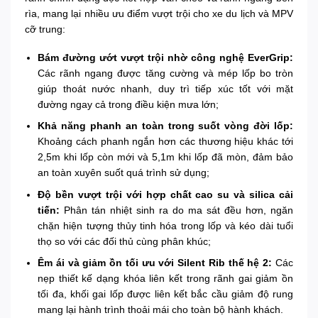
rìa, mang lại nhiều ưu điểm vượt trội cho xe du lịch và MPV
cỡ trung:
Bám đường ướt vượt trội nhờ công nghệ EverGrip:
Các rãnh ngang được tăng cường và mép lốp bo tròn
giúp thoát nước nhanh, duy trì tiếp xúc tốt với mặt
đường ngay cả trong điều kiện mưa lớn;
Khả năng phanh an toàn trong suốt vòng đời lốp:
Khoảng cách phanh ngắn hơn các thương hiệu khác tới
2,5m khi lốp còn mới và 5,1m khi lốp đã mòn, đảm bảo
an toàn xuyên suốt quá trình sử dụng;
Độ bền vượt trội với hợp chất cao su và silica cải
tiến:
Phân tán nhiệt sinh ra do ma sát đều hơn, ngăn
chặn hiện tượng thủy tinh hóa trong lốp và kéo dài tuổi
thọ so với các đối thủ cùng phân khúc;
Êm ái và giảm ồn tối ưu với Silent Rib thế hệ 2:
Các
nẹp thiết kế dạng khóa liên kết trong rãnh gai giảm ồn
tối đa, khối gai lốp được liên kết bắc cầu giảm độ rung
mang lại hành trình thoải mái cho toàn bộ hành khách.