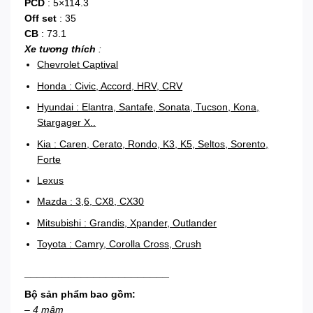
PCD
: 5×114.3
Off set
: 35
CB
: 73.1
Xe tương thích
:
Chevrolet Captival
Honda : Civic, Accord, HRV, CRV
Hyundai : Elantra, Santafe, Sonata, Tucson, Kona,
Stargager X..
Kia : Caren, Cerato, Rondo, K3, K5, Seltos, Sorento,
Forte
Lexus
Mazda : 3,6, CX8, CX30
Mitsubishi : Grandis, Xpander, Outlander
Toyota : Camry, Corolla Cross, Crush
_______________________
Bộ sản phẩm bao gồm:
– 4 mâm