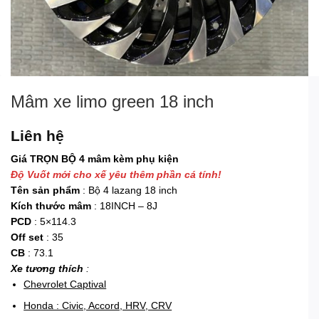
Mâm xe limo green 18 inch
Liên hệ
Giá TRỌN BỘ 4 mâm kèm phụ kiện
Độ Vuốt mới cho xế yêu thêm phần cá tính!
Tên sản phẩm
: Bộ 4 lazang 18 inch
Kích thước mâm
: 18INCH – 8J
PCD
: 5×114.3
Off set
: 35
CB
: 73.1
Xe tương thích
:
Chevrolet Captival
Honda : Civic, Accord, HRV, CRV