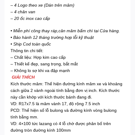
– 4 Logo theo xe (Dán trên mâm)
– 4 chân van
– 20 ốc inox cao cấp
• Miễn phí công thay ráp,cân mâm bấm chì tại Cửa hàng.
• Bảo hành 12 tháng trường hợp lỗi kỹ thuật
• Ship Cod toàn quốc
Thông tin chi tiết:
– Chất liệu: Hợp kim cao cấp
– Thiết kế đẹp, sang trọng, bắt mắt
– Không lo sợ khi va đập mạnh
GIẢI THÍCH
Kích thước mâm: Thể hiện đường kính mâm xe và khoảng
cách giữa 2 vành ngoài tính bằng đơn vị inch. Kích thước
này cần khớp với kích thước bánh đang đi.
VD: R17x7.5 là mâm vành 17, độ rộng 7.5 inch
PCD: Thể hiện số lỗ bulong và đường kính vòng bulong
tính bằng mm.
VD: 4×100 tức lazang có 4 lỗ chờ được phân bố trên
đường tròn đường kính 100mm