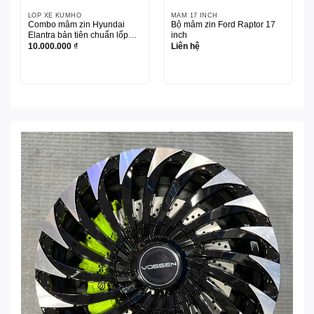
LỐP XE KUMHO
MÂM 17 INCH
Combo mâm zin Hyundai
Bộ mâm zin Ford Raptor 17
Elantra bản tiên chuẩn lốp
inch
Kumho 205/55R16
10.000.000
₫
Liên hệ