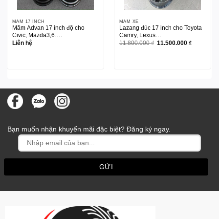
MÂM 17 INCH
MÂM XE
Mâm Advan 17 inch độ cho
Lazang đúc 17 inch cho Toyota
Civic, Mazda3,6….
Camry, Lexus…
Giá
Giá
Liên hệ
11.800.000
₫
11.500.000
₫
gốc
hiện
là:
tại
11.800.000 ₫.
là:
11.500.000
Bạn muốn nhận khuyến mãi đặc biệt? Đăng ký ngay.