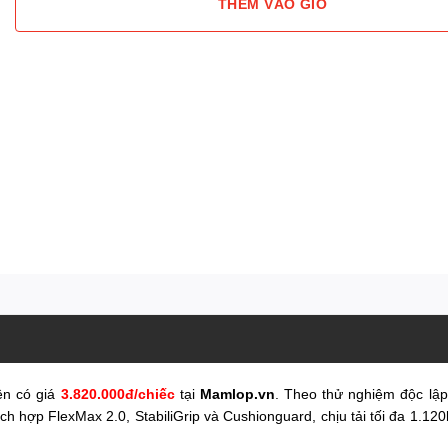
THÊM VÀO GIỎ
ện có giá
3.820.000đ/chiếc
tại
Mamlop.vn
. Theo thử nghiệm độc l
 hợp FlexMax 2.0, StabiliGrip và Cushionguard, chịu tải tối đa 1.120