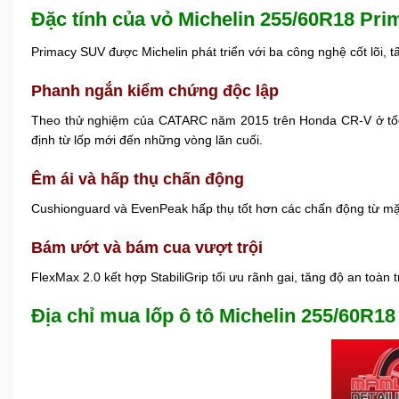
Đặc tính của vỏ Michelin 255/60R18 Pr
Primacy SUV được Michelin phát triển với ba công nghệ cốt lõi, 
Phanh ngắn kiểm chứng độc lập
Theo thử nghiệm của CATARC năm 2015 trên Honda CR-V ở tốc đ
định từ lốp mới đến những vòng lăn cuối.
Êm ái và hấp thụ chấn động
Cushionguard và EvenPeak hấp thụ tốt hơn các chấn động từ mặt 
Bám ướt và bám cua vượt trội
FlexMax 2.0 kết hợp StabiliGrip tối ưu rãnh gai, tăng độ an toàn
Địa chỉ mua lốp ô tô Michelin 255/60R1