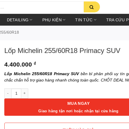
DETAILING
PHỤ KIỆN
TIN TỨC
TRA CỨU 
255/60R18
Lốp Michelin 255/60R18 Primacy SUV
4.400.000
₫
Lốp Michelin 255/60R18 Primacy SUV
bền bỉ phân phối uy tín gi
chắc chắn hỗ trợ giao hàng nhanh chóng toàn quốc. CHỐT DEAL N
Lốp Michelin 255/60R18 Primacy SUV số lượng
MUA NGAY
Giao hàng tận nơi hoặc nhận tại cửa hàng