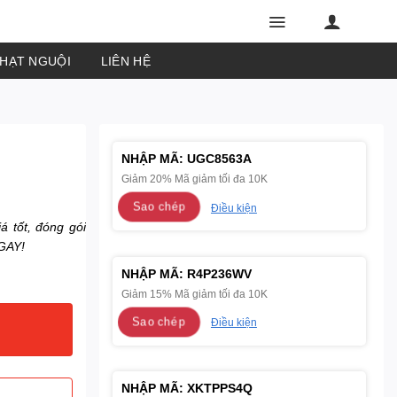
PHẠT NGUỘI
LIÊN HỆ
NHẬP MÃ:
UGC8563A
Giảm 20% Mã giảm tối đa 10K
Sao chép
Điều kiện
á tốt, đóng gói
GAY!
NHẬP MÃ:
R4P236WV
Giảm 15% Mã giảm tối đa 10K
Sao chép
Điều kiện
NHẬP MÃ:
XKTPPS4Q