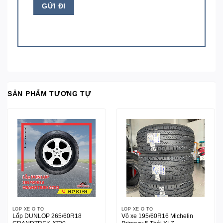
SẢN PHẨM TƯƠNG TỰ
LỐP XE Ô TÔ
LỐP XE Ô TÔ
Lốp DUNLOP 265/60R18
Vỏ xe 195/60R16 Michelin