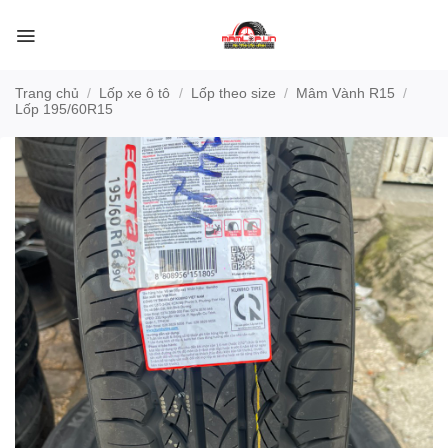
Bỏ
qua
nội
dung
Trang chủ
/
Lốp xe ô tô
/
Lốp theo size
/
Mâm Vành R15
/
Lốp 195/60R15