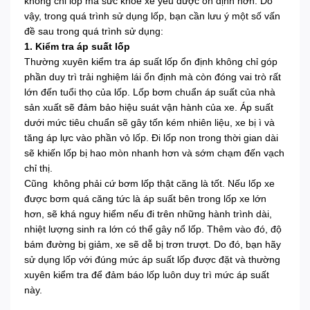
không chỉ lốp mà sức khỏe xế yêu được ổn định hơn. Do
vậy, trong quá trình sử dụng lốp, bạn cần lưu ý một số vấn
đề sau trong quá trình sử dụng:
1. Kiểm tra áp suất lốp
Thường xuyên kiểm tra áp suất lốp ổn định không chỉ góp
phần duy trì trải nghiệm lái ổn định mà còn đóng vai trò rất
lớn đến tuổi thọ của lốp. Lốp bơm chuẩn áp suất của nhà
sản xuất sẽ đảm bảo hiệu suát vận hành của xe. Áp suất
dưới mức tiêu chuẩn sẽ gây tốn kém nhiên liệu, xe bị ì và
tăng áp lực vào phần vỏ lốp. Đi lốp non trong thời gian dài
sẽ khiến lốp bị hao mòn nhanh hơn và sớm chạm đến vạch
chỉ thị.
Cũng không phải cứ bơm lốp thật căng là tốt. Nếu lốp xe
được bơm quá căng tức là áp suất bên trong lốp xe lớn
hơn, sẽ khá nguy hiểm nếu đi trên những hành trình dài,
nhiệt lượng sinh ra lớn có thể gây nổ lốp. Thêm vào đó, độ
bám đường bị giảm, xe sẽ dễ bị trơn trượt. Do đó, bạn hãy
sử dụng lốp với đúng mức áp suất lốp được đặt và thường
xuyên kiểm tra để đảm báo lốp luôn duy trì mức áp suất
này.