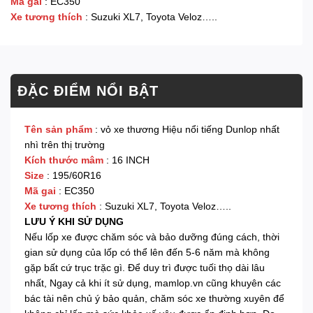
Mã gai
: EC350
Xe tương thích
: Suzuki XL7, Toyota Veloz…..
ĐẶC ĐIỂM NỔI BẬT
Tên sản phẩm
: vỏ xe thương Hiệu nổi tiếng Dunlop nhất
nhì trên thị trường
Kích thước mâm
: 16 INCH
Size
: 195/60R16
Mã gai
: EC350
Xe tương thích
: Suzuki XL7, Toyota Veloz…..
LƯU Ý KHI SỬ DỤNG
Nếu lốp xe được chăm sóc và bảo dưỡng đúng cách, thời
gian sử dụng của lốp có thể lên đến 5-6 năm mà không
gặp bất cứ trục trặc gì. Để duy trì được tuối thọ dài lâu
nhất, Ngay cả khi ít sử dụng, mamlop.vn cũng khuyên các
bác tài nên chủ ý bảo quản, chăm sóc xe thường xuyên để