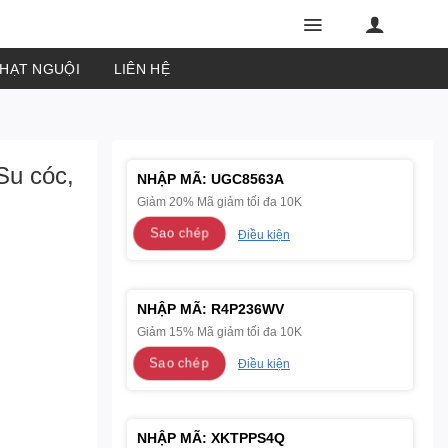
PHẠT NGUỘI
LIÊN HỆ
Su cóc,
NHẬP MÃ:
UGC8563A
Giảm 20% Mã giảm tối đa 10K
Sao chép
Điều kiện
NHẬP MÃ:
R4P236WV
Giảm 15% Mã giảm tối đa 10K
Sao chép
Điều kiện
NHẬP MÃ:
XKTPPS4Q