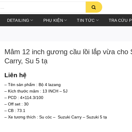
DETAILING
PHỤ KIỆN
TIN TỨC
TRA CỨU 
Mâm 12 inch gương cầu lồi lắp vừa cho 
Carry, Su 5 tạ
Liên hệ
– Tên sản phẩm : Bộ 4 lazang
– Kích thước mâm : 13 INCH – 5J
– PCD : 4×114.3/100
– Off set : 30
– CB : 73.1
– Xe tương thích : Su cóc – Suzuki Carry – Suzuki 5 tạ