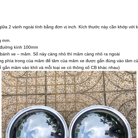
a 2 vành ngoài tính bằng đơn vị inch. Kích thước này cần khớp với k
ng mm.
òn đường kính 100mm
rục bánh xe – mâm. Số này càng nhỏ thì mâm càng nhô ra ngoài
trống phía trong của mâm để tâm của mâm xe được gắn đúng vào tâm củ
ể gắn mâm vào khít và mỗi loại xe có thông số CB khác nhau)