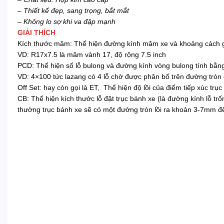
– Thiết kế đẹp, sang trọng, bắt mắt
– Không lo sợ khi va đập mạnh
GIẢI THÍCH
Kích thước mâm: Thể hiện đường kính mâm xe và khoảng cách giữ
VD: R17x7.5 là mâm vành 17, độ rộng 7.5 inch
PCD: Thể hiện số lỗ bulong và đường kính vòng bulong tính bằ
VD: 4×100 tức lazang có 4 lỗ chờ được phân bố trên đường tr
Off Set: hay còn gọi là ET, Thể hiện độ lồi của điểm tiếp xúc t
CB: Thể hiện kích thước lỗ đặt trục bánh xe (là đường kính lỗ 
thường trục bánh xe sẽ có một đường tròn lồi ra khoản 3-7mm đ