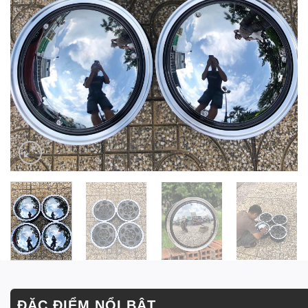
ĐẶC ĐIỂM NỔI BẬT