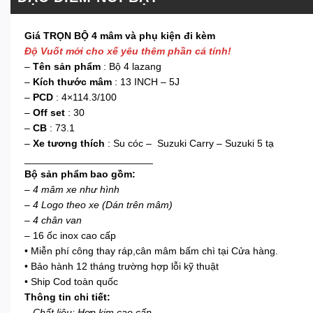
Giá TRỌN BỘ 4 mâm và phụ kiện đi kèm
Độ Vuốt mới cho xế yêu thêm phần cá tính!
–
Tên sản phẩm
: Bộ 4 lazang
–
Kích thước mâm
: 13 INCH – 5J
–
PCD
: 4×114.3/100
–
Off set
: 30
–
CB
: 73.1
–
Xe tương thích
: Su cóc – Suzuki Carry – Suzuki 5 tạ
_______________________
Bộ sản phẩm bao gồm:
– 4 mâm xe như hình
– 4 Logo theo xe (Dán trên mâm)
– 4 chân van
– 16 ốc inox cao cấp
• Miễn phí công thay ráp,cân mâm bấm chì tại Cửa hàng.
• Bảo hành 12 tháng trường hợp lỗi kỹ thuật
• Ship Cod toàn quốc
Thông tin chi tiết:
– Chất liệu: Hợp kim cao cấp