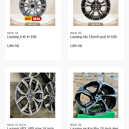
MÂM XE
MÂM XE
Lazang ô tô 4×100
Lazang oto 15inch pcd 4×100
Liên hệ
Liên hệ
MÂM 15 INCH
MÂM XE
Lazang VF3, VF5 size 16 inch
Lazang xe Kia Rio 15 inch đen