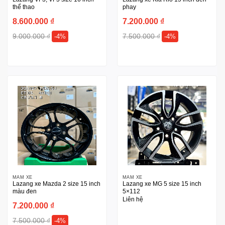
thể thao
phay
8.600.000
₫
7.200.000
₫
9.000.000
₫
7.500.000
₫
-4%
-4%
MÂM XE
MÂM XE
Lazang xe Mazda 2 size 15 inch
Lazang xe MG 5 size 15 inch
màu đen
5×112
Liên hệ
7.200.000
₫
7.500.000
₫
-4%