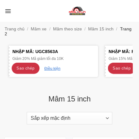
Bỏ
qua
nội
dung
Trang chủ
/
Mâm xe
/
Mâm theo size
/
Mâm 15 inch
/
Trang
2
NHẬP MÃ:
UGC8563A
NHẬP MÃ:
R4
Giảm 20% Mã giảm tối đa 10K
Giảm 15% Mã giảm
Sao chép
Sao chép
Điều kiện
Mâm 15 inch