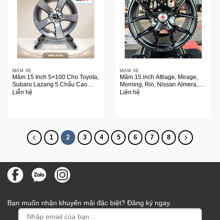
MÂM XE
MÂM XE
Mâm 15 Inch 5×100 Cho Toyota,
Mâm 15 inch Attrage, Mirage,
Subaru Lazang 5 Chấu Cao
Morning, Rio, Nissan Almera,
Cấp
Picalto
Liên hệ
Liên hệ
1
2
3
4
5
6
7
8
Bạn muốn nhận khuyến mãi đặc biệt? Đăng ký ngay.