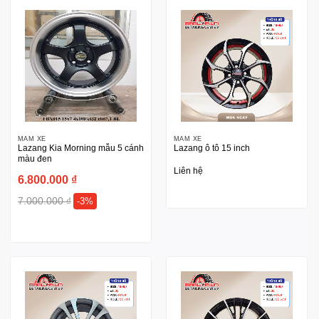
MÂM XE
MÂM XE
Lazang Kia Morning mẫu 5 cánh
Lazang ô tô 15 inch
màu đen
Liên hệ
6.800.000
₫
7.000.000
₫
-3%