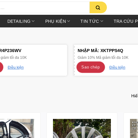
DETAILING
PHỤ KIỆN
TIN TỨC
TRA CỨU 
R4P236WV
NHẬP MÃ:
XKTPPS4Q
giảm tối đa 10K
Giảm 10% Mã giảm tối đa 10K
Sao chép
Điều kiện
Điều kiện
Hiể