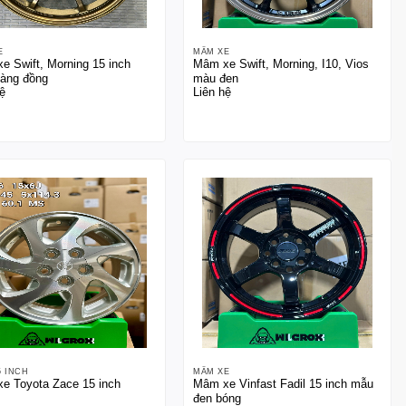
E
MÂM XE
e Swift, Morning 15 inch
Mâm xe Swift, Morning, I10, Vios
àng đồng
màu đen
ệ
Liên hệ
5 INCH
MÂM XE
e Toyota Zace 15 inch
Mâm xe Vinfast Fadil 15 inch mẫu
đen bóng