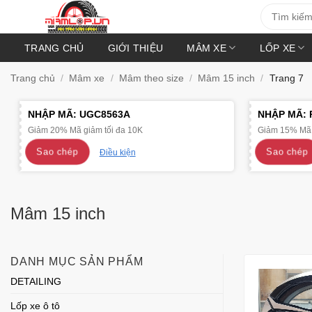
Bỏ
Tìm
kiếm:
qua
nội
TRANG CHỦ
GIỚI THIỆU
MÂM XE
LỐP XE
dung
Trang chủ
/
Mâm xe
/
Mâm theo size
/
Mâm 15 inch
/
Trang 7
NHẬP MÃ:
UGC8563A
NHẬP MÃ:
Giảm 20% Mã giảm tối đa 10K
Giảm 15% Mã 
Sao chép
Sao chép
Điều kiện
Mâm 15 inch
DANH MỤC SẢN PHẨM
DETAILING
Lốp xe ô tô