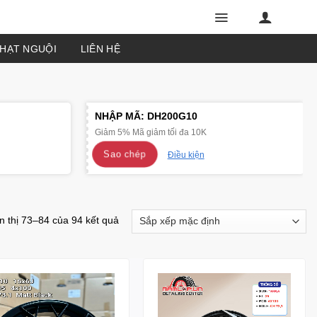
PHẠT NGUỘI
LIÊN HỆ
NHẬP MÃ:
DH200G10
Giảm 5% Mã giảm tối đa 10K
Sao chép
Điều kiện
n thị 73–84 của 94 kết quả