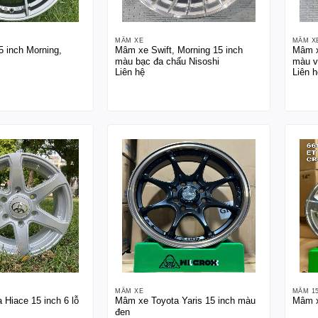
MÂM XE
MÂM X
 inch Morning,
Mâm xe Swift, Morning 15 inch
Mâm x
màu bạc đa chấu Nisoshi
màu v
Liên hệ
Liên h
MÂM XE
MÂM 1
Hiace 15 inch 6 lỗ
Mâm xe Toyota Yaris 15 inch màu
Mâm x
đen