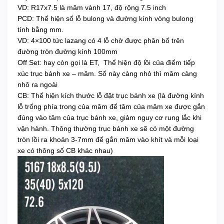
VD: R17x7.5 là mâm vành 17, độ rộng 7.5 inch
PCD: Thể hiện số lỗ bulong và đường kính vòng bulong
tính bằng mm.
VD: 4×100 tức lazang có 4 lỗ chờ được phân bố trên
đường tròn đường kính 100mm
Off Set: hay còn gọi là ET, Thể hiện độ lồi của điểm tiếp
xúc trục bánh xe – mâm. Số này càng nhỏ thì mâm càng
nhô ra ngoài
CB: Thể hiện kích thước lỗ đặt trục bánh xe (là đường kính
lỗ trống phía trong của mâm để tâm của mâm xe được gắn
đúng vào tâm của trục bánh xe, giảm nguy cơ rung lắc khi
vận hành. Thông thường trục bánh xe sẽ có một đường
tròn lồi ra khoản 3-7mm để gắn mâm vào khít và mỗi loại
xe có thông số CB khác nhau)