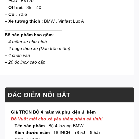
–
PCD
: 5×120
–
Off set
: 35 – 40
–
CB
: 72.6
–
Xe tương thích
: BMW , Vinfast Lux A
_______________________
Bộ sản phẩm bao gồm:
–
4 mâm xe như hình
– 4 Logo theo xe (Dán trên mâm)
– 4 chân van
– 20 ốc inox cao cấp
ĐẶC ĐIỂM NỔI BẬT
Giá TRỌN BỘ 4 mâm và phụ kiện đi kèm
Độ Vuốt mới cho xế yêu thêm phần cá tính!
–
Tên sản phẩm
: Bộ 4 lazang BMW
–
Kích thước mâm
: 18 INCH – (8.5J – 9.5J)