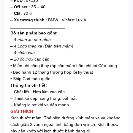
–
PCD
: 5×120
–
Off set
: 35 – 40
–
CB
: 72.6
–
Xe tương thích
: BMW , Vinfast Lux A
_______________________
Bộ sản phẩm bao gồm:
–
4 mâm xe như hình
– 4 Logo theo xe (Dán trên mâm)
– 4 chân van
– 20 ốc inox cao cấp
• Miễn phí công thay ráp,cân mâm bấm chì tại Cửa hàng.
• Bảo hành 12 tháng trường hợp lỗi kỹ thuật
• Ship Cod toàn quốc
Thông tin chi tiết:
– Chất liệu: Hợp kim cao cấp
– Thiết kế đẹp, sang trọng, bắt mắt
– Không lo sợ khi va đập mạnh
GIẢI THÍCH
Kích thước mâm: Thể hiện đường kính mâm xe và khoảng
cách giữa 2 vành ngoài tính bằng đơn vị inch. Kích thước
này cần khớp với kích thước bánh đang đi.